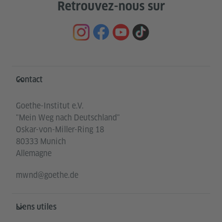
Retrouvez-nous sur
Service- und Informationsbereich
Contact
Goethe-Institut e.V.
"Mein Weg nach Deutschland"
Oskar-von-Miller-Ring 18
80333 Munich
Allemagne
mwnd@goethe.de
Liens utiles