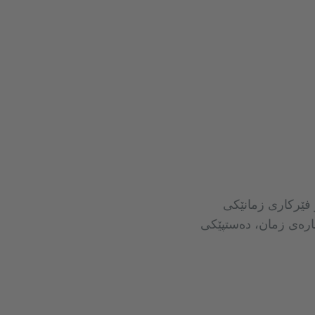
 فێرکاری زمانێکی
ربارەی زمان، دەستپێکی