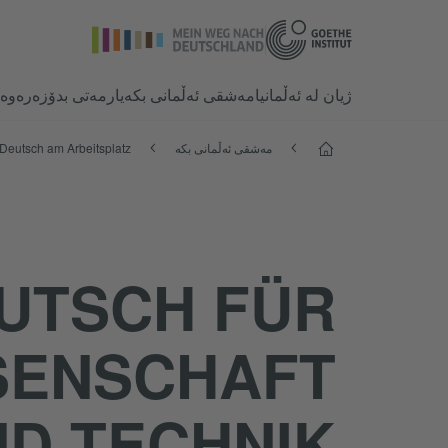
ژیان لە ئەڵمانیا
مەشقی ئەڵمانی بکە
یارمەتی بدۆزەرەوە
Start
مەشقی ئەڵمانی بکە
Deutsch am Arbeitsplatz
UTSCH FÜR
SENSCHAFT
D TECHNIK