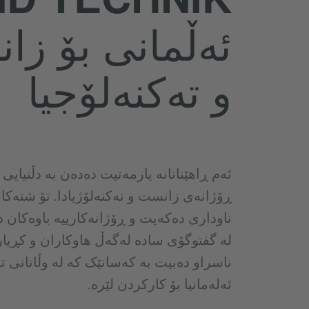
ئەڵمانی بۆ زا
و تەکنەلۆجیا
ئەم ڕاهێنانانە یارمەتیت دەدەن بە دڵنیای
ڕۆژانەی زانست و تەکنەلۆژیادا. تۆ شتەکان
ناوداری دەکەیت و ڕۆژانەکارییە باوەکان 
لە گفتوگۆی سادە لەگەڵ هاوکاران و کڕیار
ناسراو دەبیت بە کەسانێک کە لە وڵاتانی تر
ئەلەمانیا بۆ کارکردن لێرە.