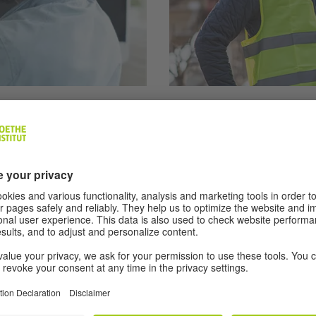
A2 | 6 Übungen
Gegenstände 
en im Bereich IT
چاوگرتنێک لەسەر پێشەیەکی IT گوێ بگرن – هەمووی لێت گەشت؟
ە گرنگەکان دەفێنیت. هەروەها
ەبای کاردەکەن.