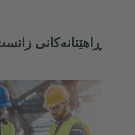
ڕاهێنانەکانی زانست