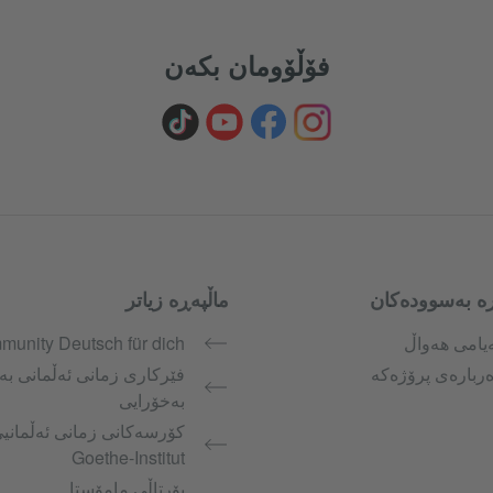
فۆڵۆومان بکەن
ە بەسوودەکان
ماڵپەڕە زیاتر
یامی هەواڵ
unity Deutsch für dich
ربارەی پرۆژەکە
فێرکاری زمانی ئەڵمانی بە
بەخۆرایی
کۆرسەکانی زمانی ئەڵمانی
Goethe-Institut
پۆرتاڵی مامۆستا