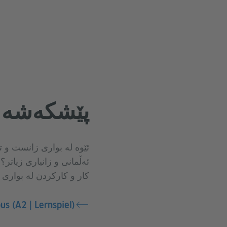
پێشکەشە ز
ئێوه‌ لە بواری زانست و 
ئەڵمانی و زانیاری زیاتر؟
کار و کارکردن لە بواری 
s (A2 | Lernspiel)