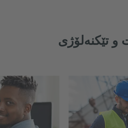
 و تێکنەلۆژی