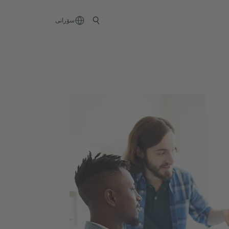
سۆرانی