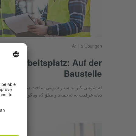
A1 | 5 Übungen
am Arbeitsplatz: Auf der
Baustelle
لە شوێنی کار لە سەر شوێنی ساخت دەناون، ناوی شت
دەتەعرفیت بە ئەحمەد و میلۆ کە وەکو کارمەندی کار