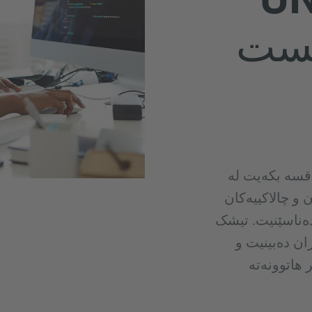
نست
ی قسە بکەیت لە
 و چالاکییەکان
دەناسێنیت. تیشک
ان دەبینیت و
 هاتوونەتە