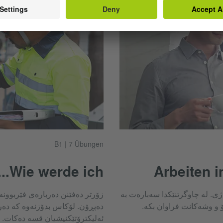
B1 | 7 Übungen
Wie werde ich...?
Arbeiten 
ەژی. لە چاوگرتنێکدا سەبارەت بە
زۆرتر دەفێنن دەربارەی فێربوونە 
ۆ و وشەکانت فراوان بکە.
دەپڕۆن. لۆکاس بدۆزنەوە کە دەر
ئەلیکترۆتێکنیشیان قسە دەکات.