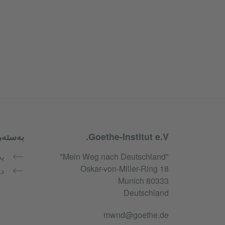
Goethe-Institut e.V.
بەستەر
Service- und Informationsbereic
"Mein Weg nach Deutschland"
پە
Oskar-von-Miller-Ring 18
دە
80333 Munich
Deutschland
mwnd@goethe.de