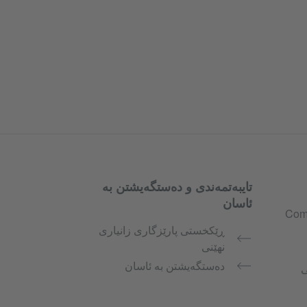
تایبەتمەندی و دەستگەیشتن بە
ئاسان
Comm
ڕێکخستی پارێزگاری زانیاری
نهێنی
دەستگەیشتن بە ئاسان
ی