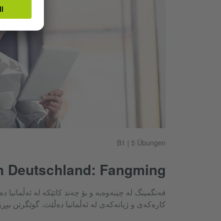
B1 | 5 Übungen
in Deutschland: Fangming
فەنگمینگ لە چینەوەیە و بۆ چەند کاتێکە لە ئەڵمانیا د
کارەکەی و ژیانەکەی لە ئەڵمانیا دەڵێت. گوێگرتن بپڕ