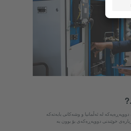
دووپەڕەیەکە لە ئەڵمانیا و وشەکانی بابەتەکە
بارەی خوێندنی دووپەڕەکەی بۆ بوون بە