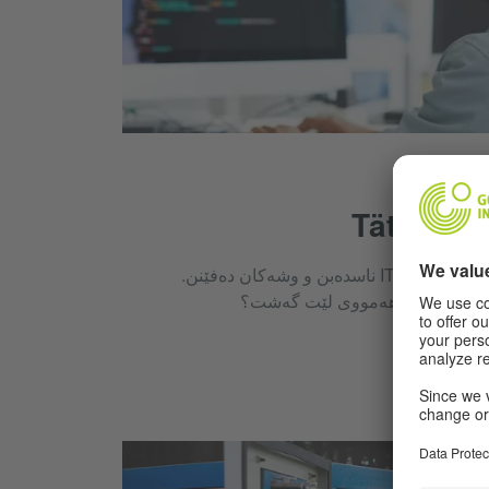
Tätigkeit
لە ڕاهێنانەکاندا کارە جۆراوجۆرەکان لە بواری IT ناسدەبن و وشەکان دەفێنن.