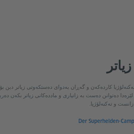
یاتر
تەکنەلۆژیا کاردەکەن و گەڕان بەدوای ده‌ستکەوتی زیاتر دبن بۆ
 لێرەدا دەتوانن دەست به‌ زانیاری و ماددەکانی زیاتر بکەن دە
زانست و تەکنەلۆژیا.
Der Superhelden-Campu