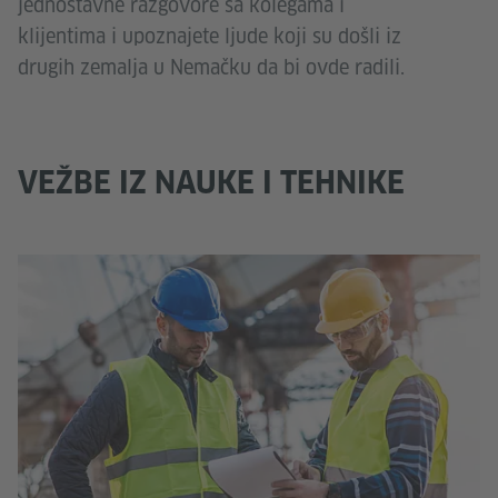
jednostavne razgovore sa kolegama i
klijentima i upoznajete ljude koji su došli iz
drugih zemalja u Nemačku da bi ovde radili.
VEŽBE IZ NAUKE I TEHNIKE