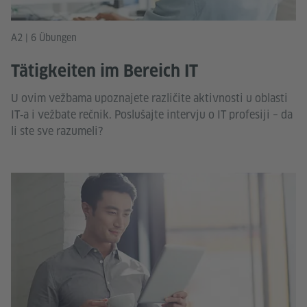
A2 | 6 Übungen
Tätigkeiten im Bereich IT
U ovim vežbama upoznajete različite aktivnosti u oblasti
IT‑a i vežbate rečnik. Poslušajte intervju o IT profesiji – da
li ste sve razumeli?