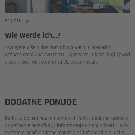
B1 | 7 Übungen
Wie werde ich...?
Saznajete više o dualnom obrazovanju u Nemačkoj i
vežbate rečnik na ovu temu. Upoznajte Lukasa, koji govori
o svom dualnom studiju za elektrotehničara.
DODATNE PONUDE
Radite u oblasti nauke i tehnike i tražite dodatne sadržaje
za vežbanje nemačkog i informisanje o ovoj oblasti? Ovde
možete pronaći dodatne materijale i informacije o jeziku,