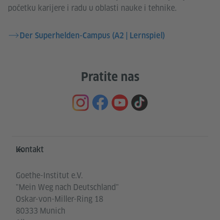
početku karijere i radu u oblasti nauke i tehnike.
Der Superhelden-Campus (A2 | Lernspiel)
Pratite nas
Service- und Informationsbereich
Kontakt
Goethe-Institut e.V.
"Mein Weg nach Deutschland"
Oskar-von-Miller-Ring 18
80333 Munich