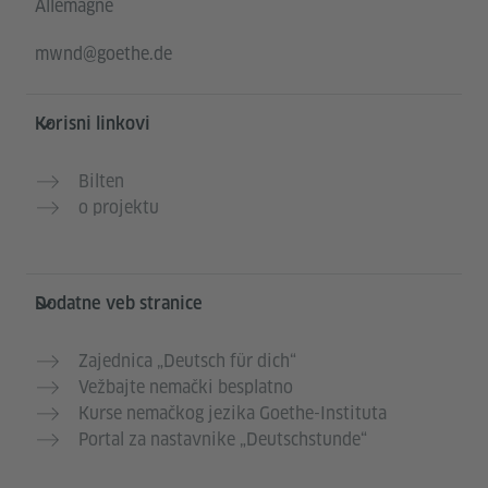
Allemagne
mwnd@goethe.de
Korisni linkovi
Bilten
o projektu
Dodatne veb stranice
Zajednica „Deutsch für dich“
Vežbajte nemački besplatno
Kurse nemačkog jezika Goethe-Instituta
Portal za nastavnike „Deutschstunde“