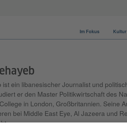
Im Fokus
Kultur
ehayeb
t ein libanesischer Journalist und politisc
tudiert er den Master Politikwirtschaft des N
College in London, Großbritannien. Seine A
ren bei Middle East Eye, Al Jazeera und R
ht.