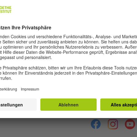
REDAKTION UND AUTOR*INNEN
Über Ruya
Impressum
Da
Privatsphäre-Einste
Lasst uns Freunde we