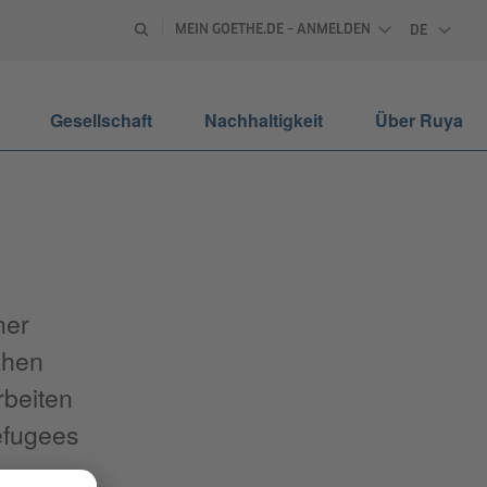
MEIN GOETHE.DE – ANMELDEN
DE
DEUTSCH
Gesellschaft
Nachhaltigkeit
Über Ruya
her
ahen
rbeiten
efugees