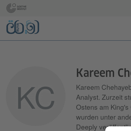
Kareem Ch
KC
Kareem Chehayeb is
Analyst. Zurzeit s
Ostens am King's 
wurden unter ande
Deeply veröffentlic