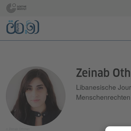
Zeinab Ot
Libanesische Journ
Menschenrechten 
© Zeinab Othman