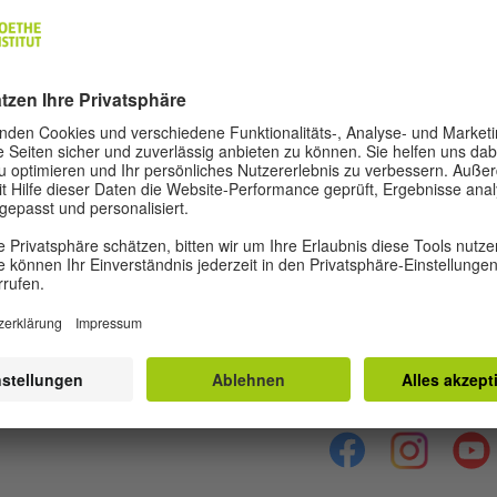
REDAKTION UND AUTOR*INNEN
Über Ruya
Impressum
Da
Privatsphäre-Einste
Lasst uns Freunde we