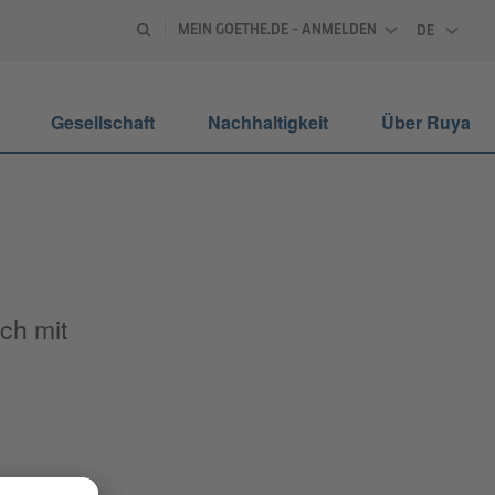
MEIN GOETHE.DE – ANMELDEN
DE
DEUTSCH
Gesellschaft
Nachhaltigkeit
Über Ruya
ich mit