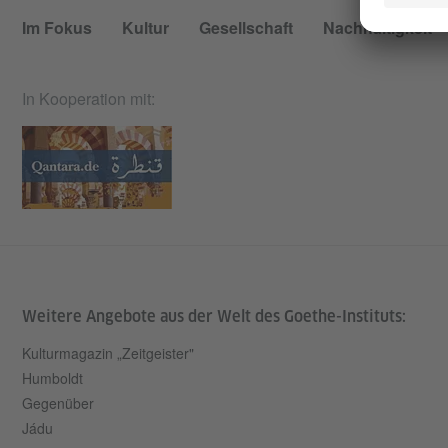
Im Fokus
Kultur
Gesellschaft
Nachhaltigkeit
In Kooperation mit:
Weitere Angebote aus der Welt des Goethe-Instituts:
Kulturmagazin „Zeitgeister"
Humboldt
Gegenüber
Jádu