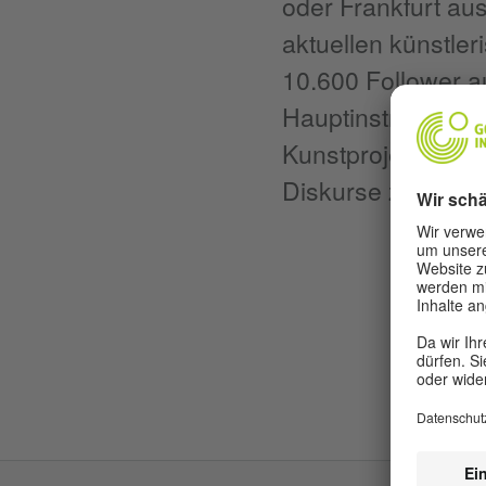
oder Frankfurt aus
aktuellen künstle
10.600 Follower a
Hauptinstrument, 
Kunstprojekte ziel
Diskurse zu mache