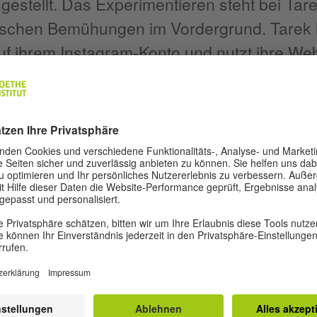
gestellt. Das Experimentieren steht bei Tar
rischen Bemühungen im Vordergrund. Tarek 
uf ihrem Instagram-Konto und nutzt ihre Web
um sich zu präsentieren. Eines ihrer neuest
t darauf ab, den Klimawandel zum Teil öffent
n. Mehr über Aya Tarek hier.
REDAKTION UND AUTOR*INNEN