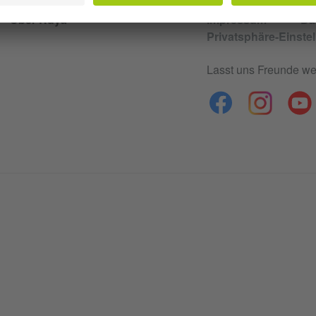
Über Ruya
Impressum
Da
Privatsphäre-Einste
Lasst uns Freunde we