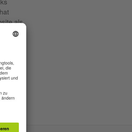
eks
hat
site als
en
licher