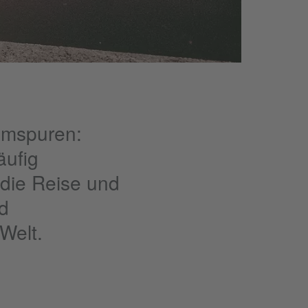
imspuren:
äufig
die Reise und
nd
Welt.