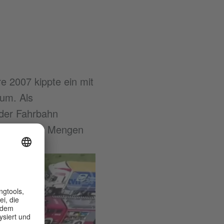
e 2007 kippte ein mit
 um. Als
 der Fahrbahn
derte große Mengen