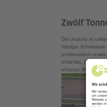
Zwölf Tonn
Die Ursache ist unkl
flüssiger Schokolade 
problematisch erwies
erhärtete. Die Reini
erhitzten Wassers, u