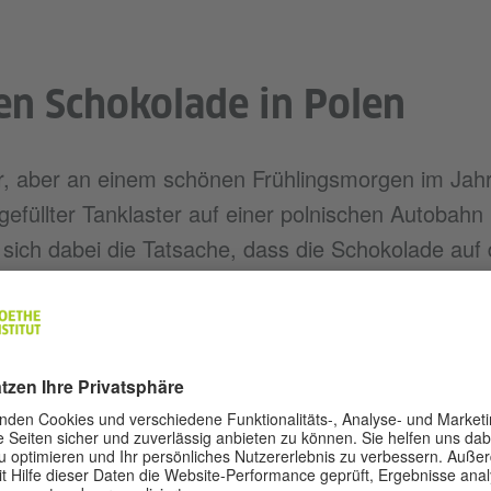
en Schokolade in Polen
ar, aber an einem schönen Frühlingsmorgen im Jahr
gefüllter Tanklaster auf einer polnischen Autobahn
 sich dabei die Tatsache, dass die Schokolade auf
gung dauerte darum den ganzen Tag, und es erfor
m die klebrige Masse wieder zu schmelzen.