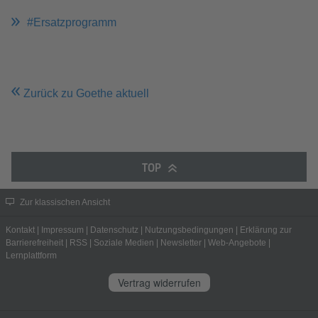
#Ersatzprogramm
Zurück zu Goethe aktuell
TOP
Zur klassischen Ansicht
Kontakt
|
Impressum
|
Datenschutz
|
Nutzungsbedingungen
|
Erklärung zur
Barrierefreiheit
|
RSS
|
Soziale Medien
|
Newsletter
|
Web-Angebote
|
Lernplattform
Vertrag widerrufen