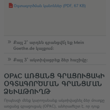
Օգտագործման կանոններ
(PDF, 67 KB)
Քայլ 2՝ արդեն գրանցվե՞լ եք Mein
Goethe.de կայքում։
Քայլ 3՝ ակտիվացրեք ձեր հաշիվը։
OPAC ԱՌՑԱՆՑ ԳՐԱՑՈՒՑԱԿԻ
ՕԳՏԱԳՈՐԾՄԱՆ ԳՐԱՆՑՄԱՆ
ՁԵՒԱԹՈՒՂԹ
Որպեսզի մենք կարողանանք ակտիվացնել ձեր մուտքը
առցանց գրացուցակ (OPAC), անհրաժեշտ է, որ դուք