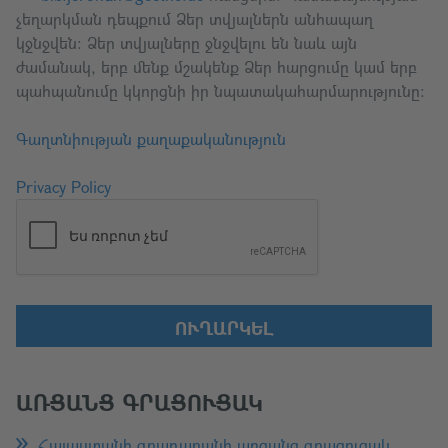
չեղարկման դեպքում Ձեր տվյալներն անհապաղ
կջնջվեն։ Ձեր տվյալները ջնջվելու են նաև այն
ժամանակ, երբ մենք մշակենք Ձեր հարցումը կամ երբ
պահպանումը կկորցնի իր նպատակահարմարությունը։
Գաղտնիության քաղաքականություն
Privacy Policy
ՈՒՂԱՐԿԵԼ
ԱՌՑԱՆՑ ԳՐԱՑՈՒՑԱԿ
Հայաստանի գրադարանի առցանց գրացուցակ