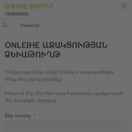
ՀԱՅԱՍՏԱՆ
Start
Գրադարան
ONLEIHE ԱՋԱԿՑՈՒԹՅԱՆ
ՁԵՒԱԹՈՒՂԹ
Դժվարություննե՞ր ունեք Onleihe-ն օտգագործելիս։
Մենք ձեզ սիրով կօգնենք։
Խնդրում ենք մեզ հետ կապ հաստատել աջակցության
մեր ձևաթղթի միջոցով։
Ձեր անունը