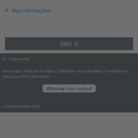
Mais informações
TOPO
Vista normal
Aviso legal
|
Proteção de dados
|
Definições de privacidade
|
Condições de
utilização
|
RSS
|
Newsletter
Withdraw from contract
© Goethe-Institut 2026