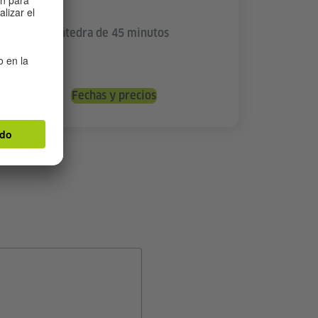
C2
128 Horas cátedra de 45 minutos
32 semanas
Fechas y precios