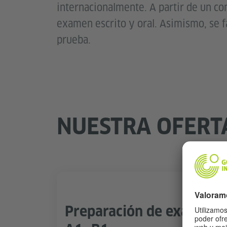
internacionalmente. A partir de un con
examen escrito y oral. Asimismo, se fa
prueba.
NUESTRA OFERT
Preparación de examen