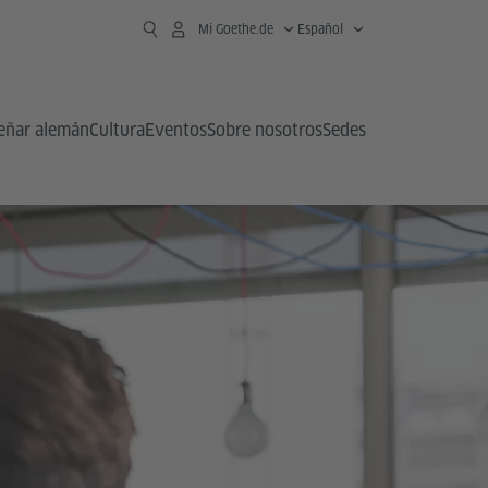
Mi Goethe.de
Español
eñar alemán
Cultura
Eventos
Sobre nosotros
Sedes