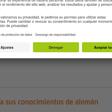
B2-C1
64 Horas cátedra de 45 minutos
16 semanas
Fechas y precios
VER MÁS
a sus conocimientos de alemán