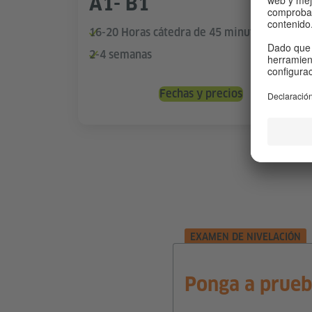
A1- B1
16-20 Horas cátedra de 45 minutos
2-4 semanas
Fechas y precios
EXAMEN DE NIVELACIÓN
Ponga a prueb