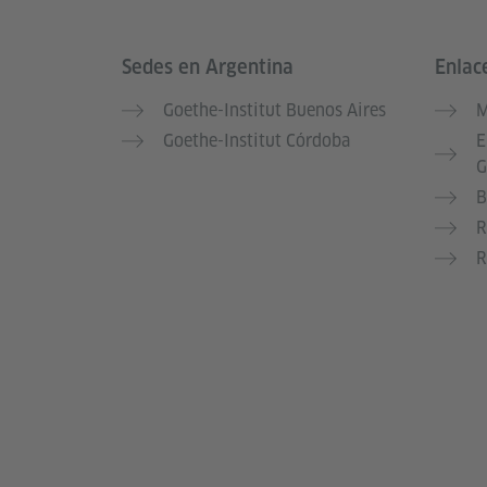
Sedes en Argentina
Enlac
Service- und Informationsbereich
Goethe-Institut Buenos Aires
M
Goethe-Institut Córdoba
E
G
B
R
R