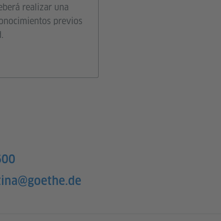
eberá realizar una
conocimientos previos
.
600
tina@goethe.de