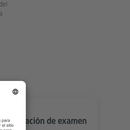
del
a
Preparación de examen