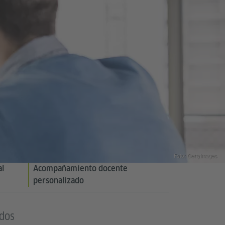
Foto: GettyImages
al
Acompañamiento docente
personalizado
idos