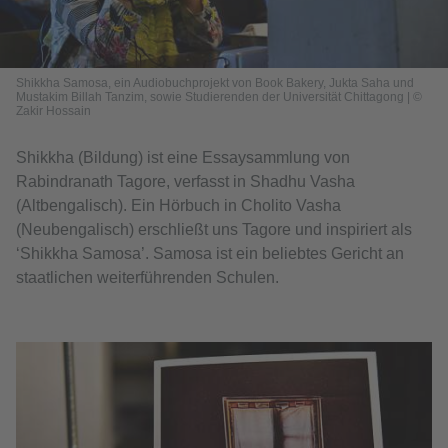
Shikkha Samosa, ein Audiobuchprojekt von Book Bakery, Jukta Saha und
Mustakim Billah Tanzim, sowie Studierenden der Universität Chittagong | ©
Zakir Hossain
Shikkha (Bildung) ist eine Essaysammlung von
Rabindranath Tagore, verfasst in Shadhu Vasha
(Altbengalisch). Ein Hörbuch in Cholito Vasha
(Neubengalisch) erschließt uns Tagore und inspiriert als
‘Shikkha Samosa’. Samosa ist ein beliebtes Gericht an
staatlichen weiterführenden Schulen.