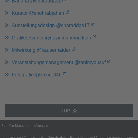
Bahana @sharaddas17
Kurator @shohrabjahan
Ausstellungsdesign @sharaddas17
Grafikdesigner @nazir.mahmud.liton
Mitwirkung @kauserhaider
Veranstaltungsmanagement @tanimyousuf
Fotografie @zakir1346
TOP
Zur klassischen Ansicht
Impressum
|
Datenschutz
|
Privatsphäre-Einstellungen
|
Nutzungsbedingungen