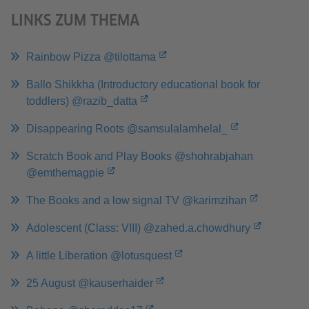
LINKS ZUM THEMA
Rainbow Pizza @tilottama
Ballo Shikkha (Introductory educational book for
toddlers) @razib_datta
Disappearing Roots @samsulalamhelal_
Scratch Book and Play Books @shohrabjahan
@emthemagpie
The Books and a low signal TV @karimzihan
Adolescent (Class: VIII) @zahed.a.chowdhury
A little Liberation @lotusquest
25 August @kauserhaider