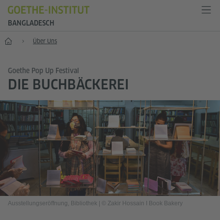
BANGLADESCH
Start
Über Uns
Goethe Pop Up Festival
DIE BUCHBÄCKEREI
Ausstellungseröffnung, Bibliothek
|
© Zakir Hossain I Book Bakery