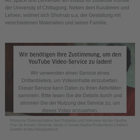
Art Space und Lehrender am Institut für Bildende Künste
der University of Chittagong. Neben dem Kuratieren und
Lehren, widmet sich Shohrab u.a. der Gestaltung mit
verschiedenen Materialien und seiner Familie.
Filmische Dokumentation des Projektes und Interview mit der Goethe Pop
Up Kurator Shohrab Jahan © Goopy Bagha Productions Limited I Goethe-
Wir benötigen Ihre Zustimmung, um den
Institut Bangladesch
YouTube Video-Service zu laden!
Wir verwenden einen Service eines
Drittanbieters, um Videoinhalte einzubetten.
Dieser Service kann Daten zu Ihren Aktivitäten
sammeln. Bitte lesen Sie die Details durch und
stimmen Sie der Nutzung des Service zu, um
dieses Video anzusehen.
Filmische Dokumentation des Projektes und Interview mit der Goethe
Pop Up Kurator Shohrab Jahan © Goopy Bagha Productions Limited I
Mehr Informationen
Goethe-Institut Bangladesch