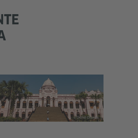
NTE
A
© Orchid Chakma