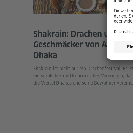
© Orchid Chakma. Foodstyling: Raffat Binte Rashid
Shakrain: Drachen und
Geschmäcker von Alt-
Dhaka
Shakrain ist nicht nur ein Drachenfestival. Es is
ein sinnliches und kulinarisches Vergnügen, das
die Viertel Dhakas und seine Bewohner vereint.