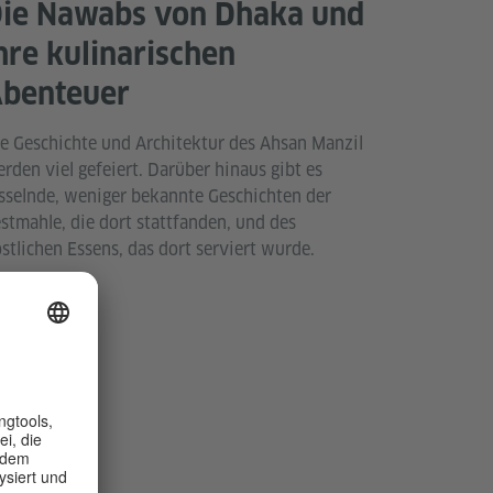
ie Nawabs von Dhaka und
hre kulinarischen
benteuer
e Geschichte und Architektur des Ahsan Manzil
rden viel gefeiert. Darüber hinaus gibt es
sselnde, weniger bekannte Geschichten der
stmahle, die dort stattfanden, und des
stlichen Essens, das dort serviert wurde.