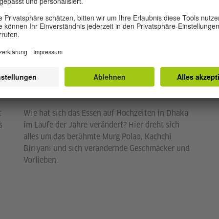
© Orchid Chakma
Hochzeiten in Alt-Dhaka:
Von Aromen und
Traditionen
t
Wie hat sich das Essen auf Hochzeiten in Dhaka
s
im Laufe der Jahre verändert? Hier dreht sich
alles um das berühmte Murg Polao, Kachchi
Biriyani und sich verändernde Geschmäcker und
Vorlieben.