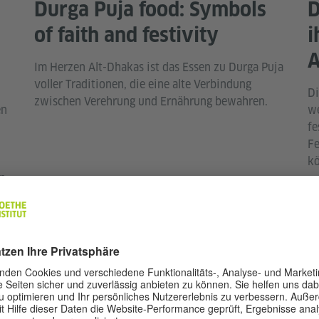
Durga Puja food: Symbols
D
of faith and festivity
i
A
Im Herzen Alt-Dhakas ist das Essen zu Durga Puja
voller Traditionen, die eine alte Verbindung
Di
zwischen Verehrung und Ernährung bewahren.
en
we
fe
Fe
kö
n.