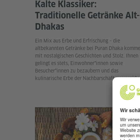
Kalte Klassiker:
Traditionelle Getränke Alt-
Dhakas
Ein Mix aus Erbe und Erfrischung – die
altbekannten Getränke bei Puran Dhaka komm
mit nostalgischen Geschichten und Stolz. Ihnen
gelingt es stets, Einwohner*innen sowie
Besucher*innen zu bezaubern und das
kulinarische Erbe der Nachbarschaft zu versüße