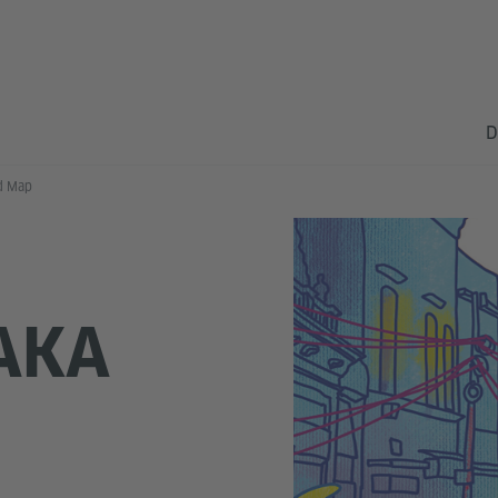
D
d Map
AKA