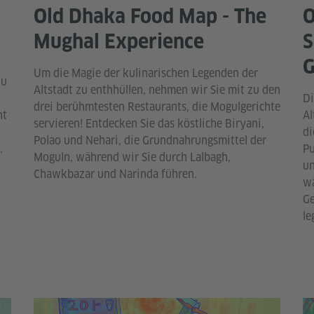
Old Dhaka Food Map - The
O
Mughal Experience
S
G
Um die Magie der kulinarischen Legenden der
zu
Altstadt zu enthhüllen, nehmen wir Sie mit zu den
Di
drei berühmtesten Restaurants, die Mogulgerichte
ht
Al
servieren! Entdecken Sie das köstliche Biryani,
di
Polao und Nehari, die Grundnahrungsmittel der
.
Pu
Moguln, während wir Sie durch Lalbagh,
un
Chawkbazar und Narinda führen.
wä
Ge
le