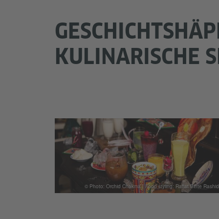
GESCHICHTSHÄP
KULINARISCHE S
© Photo: Orchid Chakma | Food styling: Raffat Binte Rashid