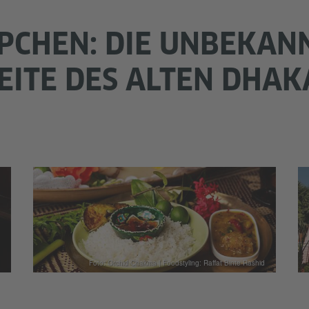
PCHEN: DIE UNBEKAN
EITE DES ALTEN DHAK
Foto: Orchid Chakma | Foodstyling: Raffat Binte Rashid