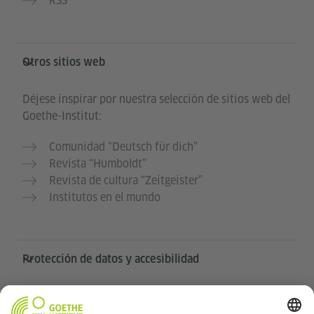
RSS
Otros sitios web
Déjese inspirar por nuestra selección de sitios web del
Goethe-Institut:
Comunidad “Deutsch für dich”
Revista “Humboldt”
Revista de cultura “Zeitgeister”
Institutos en el mundo
Protección de datos y accesibilidad
Este sitio web pretende ser accesible y útil para el
mayor número de personas posible. Utilizamos los