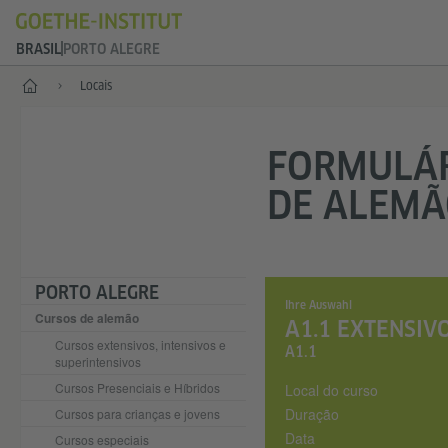
BRASIL
PORTO ALEGRE
Principal
Locais
FORMULÁR
DE ALEM
PORTO ALEGRE
Ihre Auswahl
Cursos de alemão
A1.1 EXTENSIVO
Cursos extensivos, intensivos e
A1.1
superintensivos
Cursos Presenciais e Híbridos
Local do curso
Duração
Cursos para crianças e jovens
Data
Cursos especiais