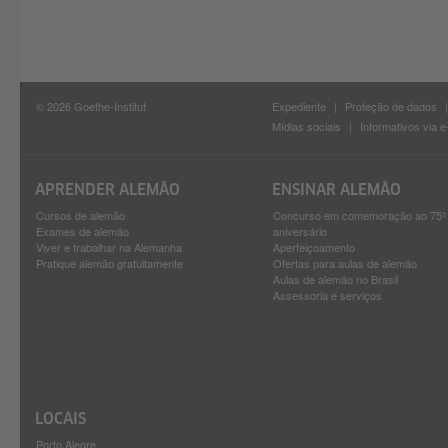
© 2026 Goethe-Institut
Expediente
Proteção de dados
Mídias sociais
Informativos via e
APRENDER ALEMÃO
ENSINAR ALEMÃO
Cursos de alemão
Concurso em comemoração ao 75º
Exames de alemão
aniversário
Viver e trabalhar na Alemanha
Aperfeiçoamento
Pratique alemão gratuitamente
Ofertas para aulas de alemão
Aulas de alemão no Brasil
Assessoria e serviços
LOCAIS
Porto Alegre