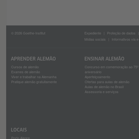
© 2026 Goethe-Institut
Expediente
Proteção de dados
Mídias sociais
Informativos via e
APRENDER ALEMÃO
ENSINAR ALEMÃO
Cursos de alemão
Concurso em comemoração ao 75º
Exames de alemão
aniversário
Viver e trabalhar na Alemanha
Aperfeiçoamento
Pratique alemão gratuitamente
Ofertas para aulas de alemão
Aulas de alemão no Brasil
Assessoria e serviços
LOCAIS
Porto Alegre