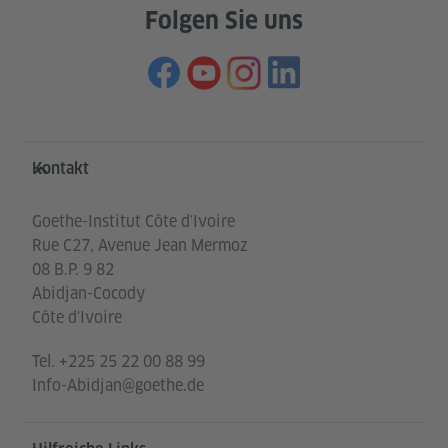
Folgen Sie uns
Service- und Informationsbereich
Kontakt
Goethe-Institut Côte d'Ivoire
Rue C27, Avenue Jean Mermoz
08 B.P. 9 82
Abidjan-Cocody
Côte d'Ivoire
Tel.
+225 25 22 00 88 99
Info-Abidjan@goethe.de