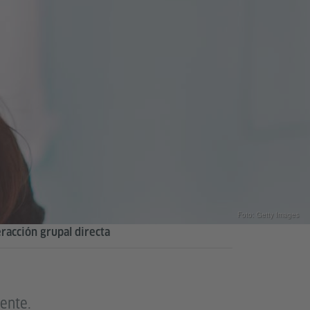
Foto: Getty Images
eracción grupal directa
ente.