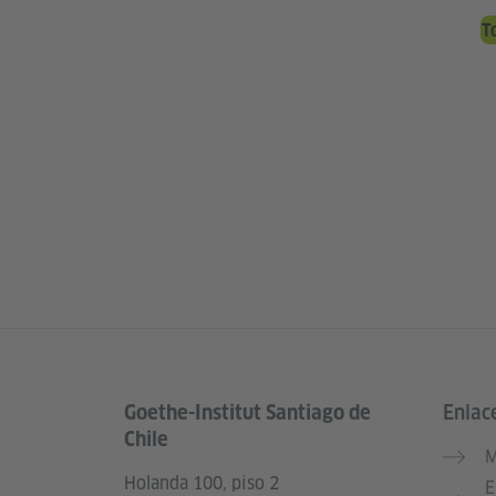
T
Goethe-Institut Santiago de
Enlac
Service- und Informationsbereich
Chile
M
Holanda 100, piso 2
E