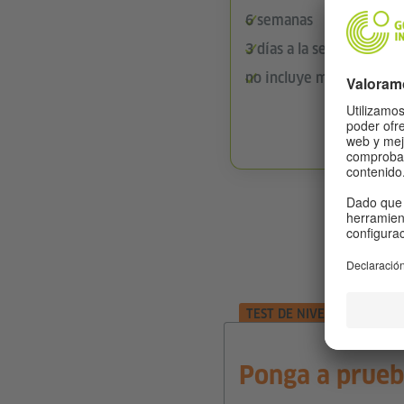
6 semanas
3 días a la semana
no incluye material de e
Fechas
TEST DE NIVELACIÓN
Ponga a prueb