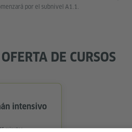
omenzará por el subnivel A1.1.
 OFERTA DE CURSOS
án intensivo
 45 minutos