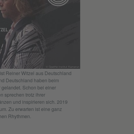
© Goethe-Institut Kamerun
st Reiner Witzel aus Deutschland
und Deutschland haben beim
r gelandet. Schon bei einer
 sprechen trotz ihrer
änzen und inspirieren sich. 2019
um. Zu erwarten ist eine ganz
chen Rhythmen.