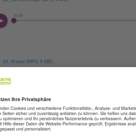
00:00
03_Aneya
(MP3, 5 MB)
00:00
04_Allez Allez.mp3
(MP3, 4 MB)