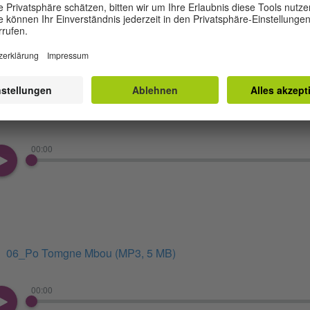
00:00
05_Ke Wouac A.mp3
(MP3, 4 MB)
00:00
06_Po Tomgne Mbou
(MP3, 5 MB)
00:00