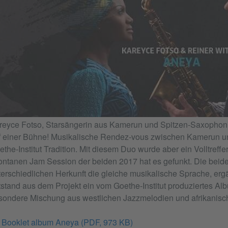
reyce Fotso, Starsängerin aus Kamerun und Spitzen-Saxophoni
f einer Bühne! Musikalische Rendez-vous zwischen Kamerun 
the-Institut Tradition. Mit diesem Duo wurde aber ein Volltreffe
ontanen Jam Session der beiden 2017 hat es gefunkt. Die beiden
terschiedlichen Herkunft die gleiche musikalische Sprache, erg
tstand aus dem Projekt ein vom Goethe-Institut produziertes Alb
sondere Mischung aus westlichen Jazzmelodien und afrikanis
Booklet album Aneya
(PDF, 973 KB)