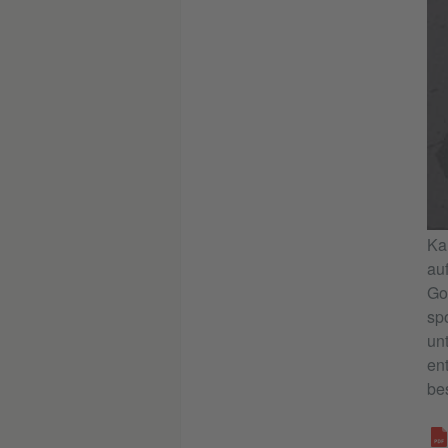
Ka
au
Goe
sp
un
en
be