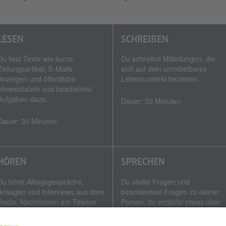
LESEN
SCHREIBEN
Du liest Texte wie kurze
Du schreibst Mitteilungen, die
Zeitungsartikel, E-Mails,
sich auf dein unmittelbares
Anzeigen und öffentliche
Lebensumfeld beziehen.
Hinweistafeln und bearbeitest
Aufgaben dazu.
Dauer: 30 Minuten
Dauer: 30 Minuten
HÖREN
SPRECHEN
Du hörst Alltagsgespräche,
Du stellst Fragen und
Ansagen und Interviews aus dem
beantwortest Fragen zu deiner
Radio, Nachrichten am Telefon
Person, du erzählst etwas über
und öffentliche Durchsagen
dein eigenes Leben und du
und bearbeitest dazu Aufgaben.
vereinbarst oder planst etwas