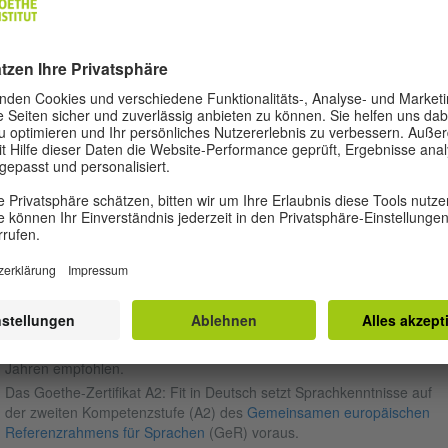
gemeinsam mit deinem
Gesprächspartner oder deiner
Dauer: 30 Minuten
Gesprächspartnerin.
Dauer: 15 Minuten
ORAUSSETZUNGEN
s
Goethe-Zertifikat A2: Fit in Deutsch
ist eine Deutschprüfung für
endliche im Alter von 12 bis 16 Jahren.
 Prüfungen des Goethe-Instituts stehen allen Interessierten zur Verfüg
 können unabhängig vom Erreichen eines Mindestalters und unabhän
 Besitz der deutschen Staatsangehörigkeit abgelegt werden.
Für das Goethe-Zertifikat A2: Fit in Deutsch wird ein Alter ab 12
Jahren empfohlen.
Das
Goethe-Zertifikat A2: Fit in Deutsch setzt Sprachkenntnisse auf
der zweiten Kompetenzstufe (A2) des
Gemeinsamen europäischen
Referenzrahmens für Sprachen
(GeR) voraus.