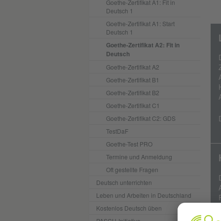
Goethe-Zertifikat A1: Fit in
Deutsch 1
Goethe-Zertifikat A1: Start
Deutsch 1
Goethe-Zertifikat A2: Fit in
Deutsch
Goethe-Zertifikat A2
Goethe-Zertifikat B1
Goethe-Zertifikat B2
Goethe-Zertifikat C1
Goethe-Zertifikat C2: GDS
TestDaF
Goethe-Test PRO
Termine und Anmeldung
Oft gestellte Fragen
Deutsch unterrichten
Leben und Arbeiten in Deutschland
Kostenlos Deutsch üben
PASCH-Initiative