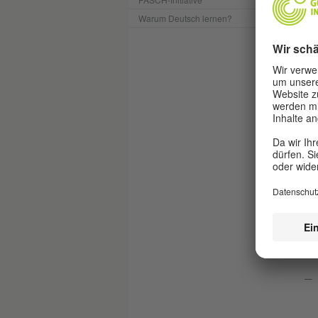
Warum Deutsch lernen?
V
Da
Jug
Die
und
vom