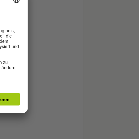
ung
gig