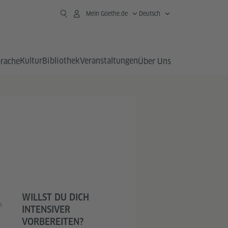
Mein Goethe.de
Deutsch
Kultur
Bibliothek
Veranstaltungen
prache
Über Uns
WILLST DU DICH
n
INTENSIVER
VORBEREITEN?