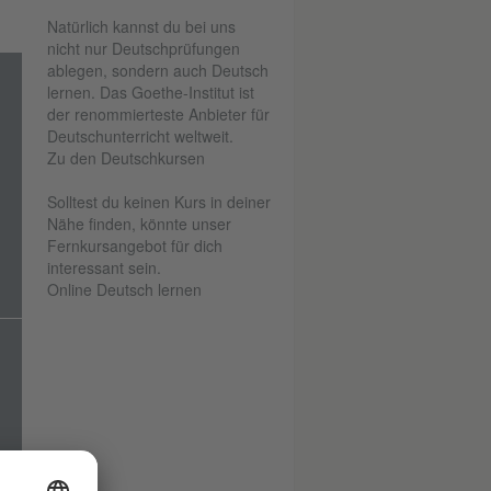
Natürlich kannst du bei uns
nicht nur Deutschprüfungen
ablegen, sondern auch Deutsch
lernen. Das Goethe-Institut ist
der renommierteste Anbieter für
Deutschunterricht weltweit.
Zu den Deutschkursen
Solltest du keinen Kurs in deiner
Nähe finden, könnte unser
Fernkursangebot für dich
interessant sein.
Online Deutsch lernen