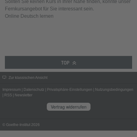
Sollten Sie keinen Kurs in Ihrer Nähe finden, könnte unser
Fernkursangebot für Sie interessant sein.
Online Deutsch lernen
TOP
Zur klassischen Ansicht
Impressum
|
Datenschutz
|
Privatsphäre-Einstellungen
|
Nutzungsbedingungen
|
RSS
|
Newsletter
Vertrag widerrufen
© Goethe-Institut 2026