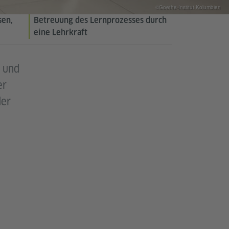
©Goethe-Institut Kolumbien
sen,
Betreuung des Lernprozesses durch
eine Lehrkraft
- und
er
der