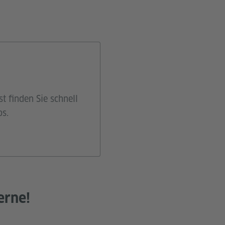
t finden Sie schnell
os.
erne!