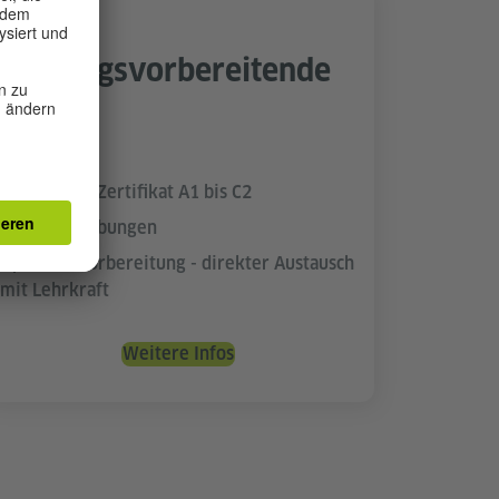
Prüfungsvorbereitende
Kurse
Auf Anfrage
Für Goethe-Zertifikat A1 bis C2
Hilfreiche Übungen
Optimale Vorbereitung - direkter Austausch
mit Lehrkraft
Weitere Infos