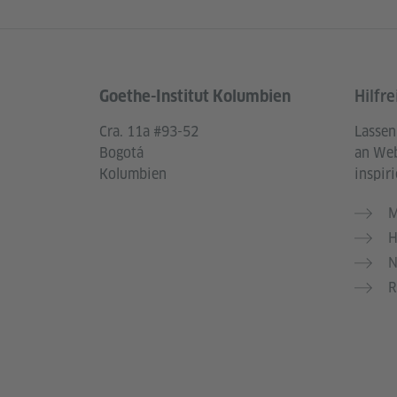
Goethe-Institut Kolumbien
Hilfre
Service- und Informationsbereich
Cra. 11a #93-52
Lassen
Bogotá
an Web
Kolumbien
inspiri
M
H
N
R