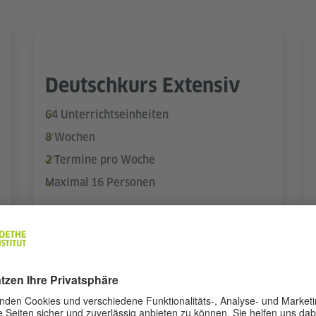
Deutschkurs Extensiv
64 Unterrichtseinheiten
8 Wochen
2 Termine pro Woche
Maximal 16 Personen
Termin finden
MEHR DETAILS