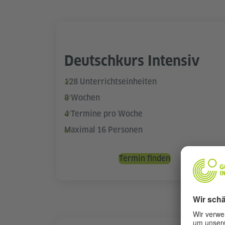
Deutschkurs Intensiv
128 Unterrichtseinheiten
8 Wochen
4 Termine pro Woche
Maximal 16 Personen
Termin finden