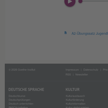
A2-Übungssatz Jugendl
© 2026 Goethe-Institut
Impressum
Datenschutz
Priv
RSS
Newsletter
DEUTSCHE SPRACHE
KULTUR
Deutschkurse
Kulturaustausch
Deutschprüfungen
Kulturförderung
Deutsch unterrichten
Kulturinformation
PASCH-Initiative
Kultur digital erleben