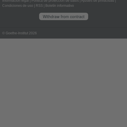
Información legal
|
Política de protección de datos
|
Ajustes de privacidad
|
Condiciones de uso
|
RSS
|
Boletín informativo
Withdraw from contract
© Goethe-Institut 2026