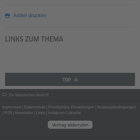
Artikel drucken
LINKS ZUM THEMA
TOP
Zur klassischen Ansicht
Impressum
|
Datenschutz
|
Privatsphäre-Einstellungen
|
Nutzungsbedingungen
|
RSS
|
Newsletter
|
Links
|
Instagram Linkseite
Vertrag widerrufen