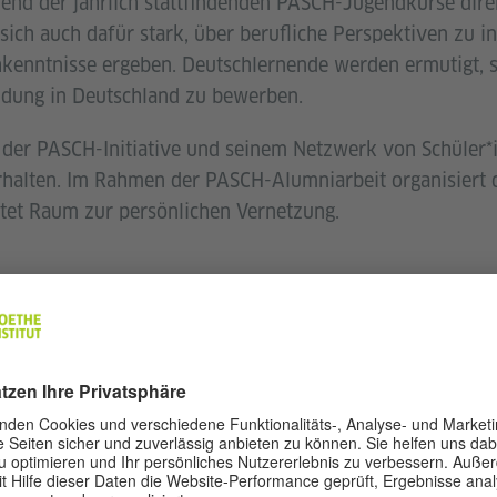
nd der jährlich stattfindenden PASCH-Jugendkurse direk
sich auch dafür stark, über berufliche Perspektiven zu in
kenntnisse ergeben. Deutschlernende werden ermutigt, 
ldung in Deutschland zu bewerben.
der PASCH-Initiative und seinem Netzwerk von Schüler*i
halten. Im Rahmen der PASCH-Alumniarbeit organisiert d
tet Raum zur persönlichen Vernetzung.
KTEN