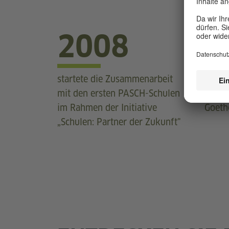
2008
1
startete die Zusammenarbeit
Lände
mit den ersten PASCH-Schulen
um al
im Rahmen der Initiative
Goeth
„Schulen: Partner der Zukunft"