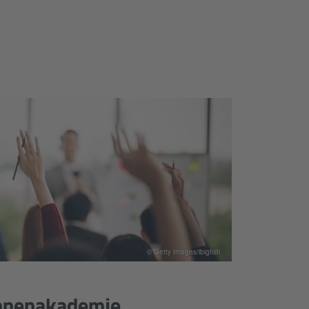
© Getty Images/ibigfish
nnenakademie