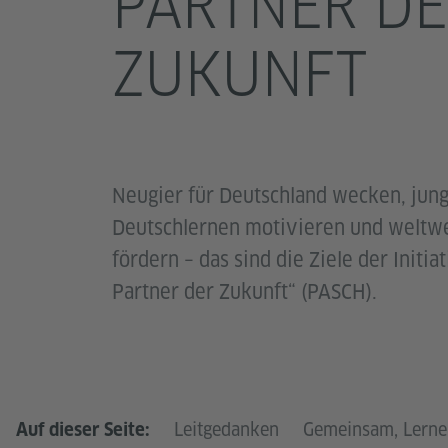
PARTNER D
ZUKUNFT
Neugier für Deutschland wecken, ju
Deutschlernen motivieren und weltw
fördern – das sind die Ziele der Initia
Partner der Zukunft“ (PASCH).
LEITGE
Leitgedanken
Gemeinsam, Lernen
Auf dieser Seite: