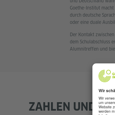
und Deutschland währe
Goethe-Institut macht 
durch deutsche Sprach
oder eine duale Ausbi
Der Kontakt zwischen 
dem Schulabschluss er
Alumnitreffen und bie
ZAHLEN UND FA