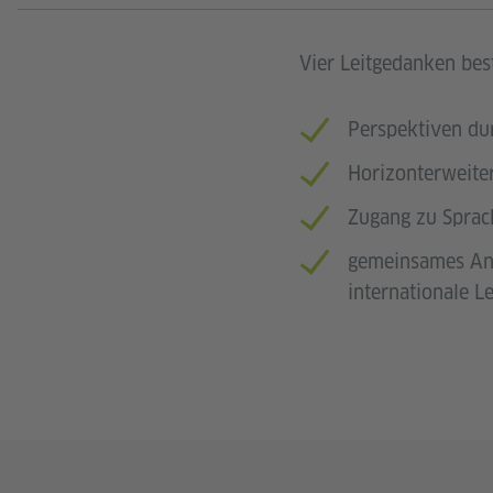
Vier Leitgedanken be
Perspektiven du
Horizonterweite
Zugang zu Sprac
gemeinsames An
internationale L