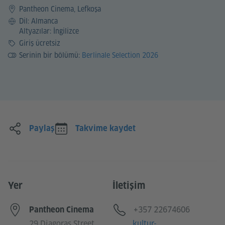
Pantheon Cinema, Lefkoşa
Dil
Dil: Almanca
Altyazılar: İngilizce
Ücret
Giriş ücretsiz
Serinin bir bölümü:
Berlinale Selection 2026
Paylaş
Takvime kaydet
Yer
İletişim
Telefon
+357 22674606
Pantheon Cinema
E-posta
29 Diagoras Street
kultur-