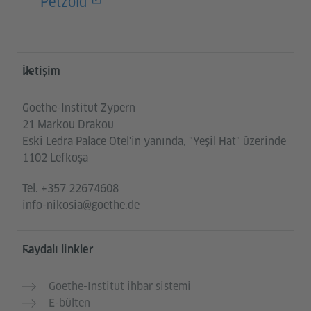
Petzold
Service- und Informationsbereich
İletişim
Goethe-Institut Zypern
21 Markou Drakou
Eski Ledra Palace Otel'in yanında, "Yeşil Hat" üzerinde
1102 Lefkoşa
Tel.
+357 22674608
info-nikosia@goethe.de
Faydalı linkler
Goethe-Institut ihbar sistemi
E-bülten