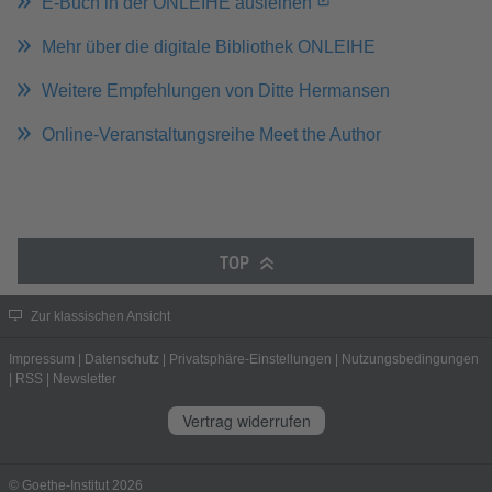
E-Buch in der ONLEIHE ausleihen
Mehr über die digitale Bibliothek ONLEIHE
Weitere Empfehlungen von Ditte Hermansen
Online-Veranstaltungsreihe Meet the Author
TOP
Zur klassischen Ansicht
Impressum
|
Datenschutz
|
Privatsphäre-Einstellungen
|
Nutzungsbedingungen
|
RSS
|
Newsletter
Vertrag widerrufen
© Goethe-Institut 2026