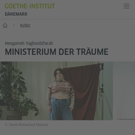
DÄNEMARK
Start
Kultur
Hengameh Yaghoobifarah
MINISTERIUM DER TRÄUME
© Tarek Mohamed Mawad