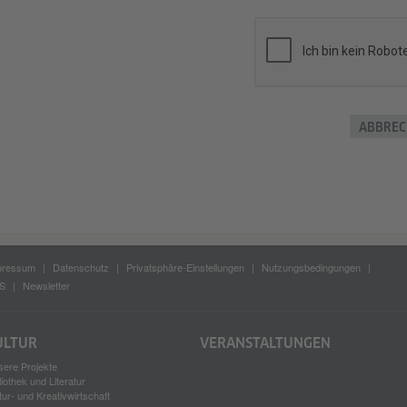
ABBREC
pressum
Datenschutz
Privatsphäre-Einstellungen
Nutzungsbedingungen
S
Newsletter
ULTUR
VERANSTALTUNGEN
ere Projekte
liothek und Literatur
tur- und Kreativwirtschaft