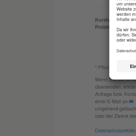
Kurzbeschreibun
Problems
* Pflichtfeld
Wenn Sie die im K
übersenden, erklär
Anfrage bzw. Konta
einer E-Mail an
umgehend gelöscht.
oder der Zweck der
Datenschutzerklär