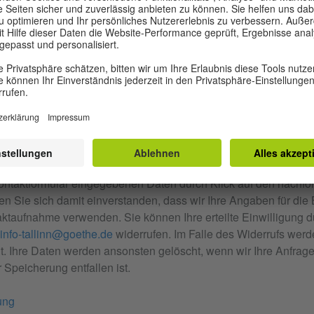
g des
ontaktformular eingegebenen Daten durch Klick auf den nachfo
en Sie sich damit einverstanden, dass wir Ihre Angaben für die
ktaufnahme verwenden. Sie können Ihre erteilte Einwilligung
info-tallinn@goethe.de
widerrufen. Im Falle des Widerrufs werd
 Ihre Daten werden ansonsten gelöscht, wenn wir Ihre Anfrage
 Speicherung entfallen ist.
ung