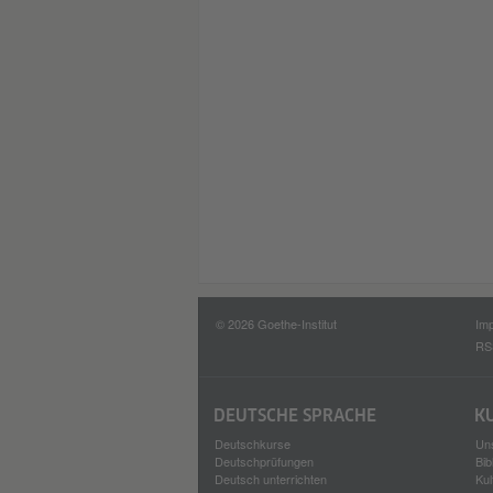
© 2026 Goethe-Institut
Im
RS
DEUTSCHE SPRACHE
K
Deutschkurse
Uns
Deutschprüfungen
Bib
Deutsch unterrichten
Kul