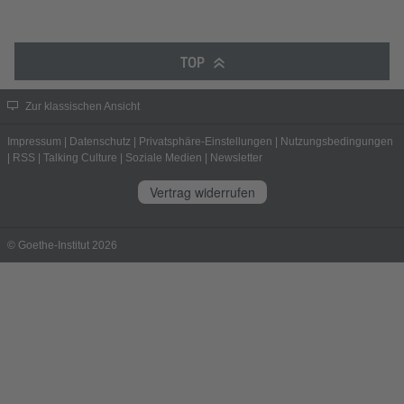
TOP
Zur klassischen Ansicht
Impressum
|
Datenschutz
|
Privatsphäre-Einstellungen
|
Nutzungsbedingungen
|
RSS
|
Talking Culture
|
Soziale Medien
|
Newsletter
Vertrag widerrufen
© Goethe-Institut 2026