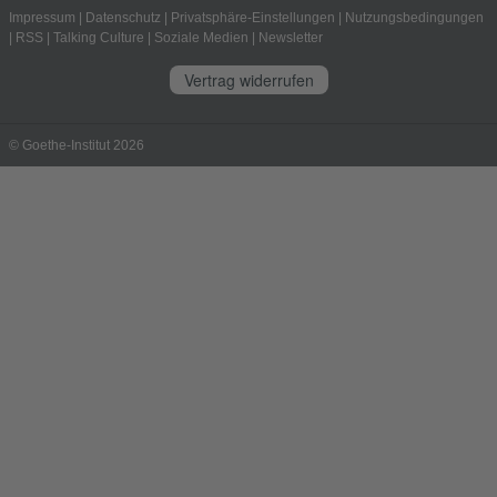
Impressum
|
Datenschutz
|
Privatsphäre-Einstellungen
|
Nutzungsbedingungen
|
RSS
|
Talking Culture
|
Soziale Medien
|
Newsletter
Vertrag widerrufen
© Goethe-Institut 2026