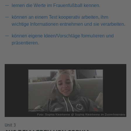
lernen die Werte im Frauenfußball kennen.
können an einem Text kooperativ arbeiten, ihm
wichtige Informationen entnehmen und sie verarbeiten.
können eigene Ideen/Vorschläge formulieren und
präsentieren.
Foto: Sophia Kleinherne @ Sophia Kleinherne im Zoom-Interview
Unit 3