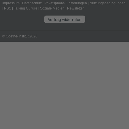
Impressum
|
Datenschutz
|
Privatsphäre-Einstellungen
|
Nutzungsbedingungen
|
RSS
|
Talking Culture
|
Soziale Medien
|
Newsletter
Vertrag widerrufen
© Goethe-Institut 2026