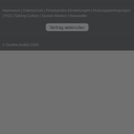
Impressum
|
Datenschutz
|
Privatsphäre-Einstellungen
|
Nutzungsbedingungen
|
RSS
|
Talking Culture
|
Soziale Medien
|
Newsletter
Vertrag widerrufen
© Goethe-Institut 2026