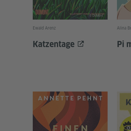
© DuMont
Ewald Arenz
Alina B
Katzentage
Pi 