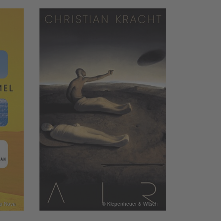
p Nova
© Kiepenheuer & Witsch