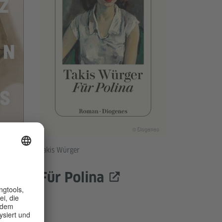
Fischer
© Diogenes
Takis Würger
 den
Für Polina