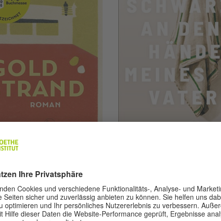
© S. Fischer
© S. 
a Poladjan
Lena Schätte
dstrand
Das Schwarz an
Händen meines
Vaters