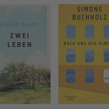
© DuMont
© Suhrkam