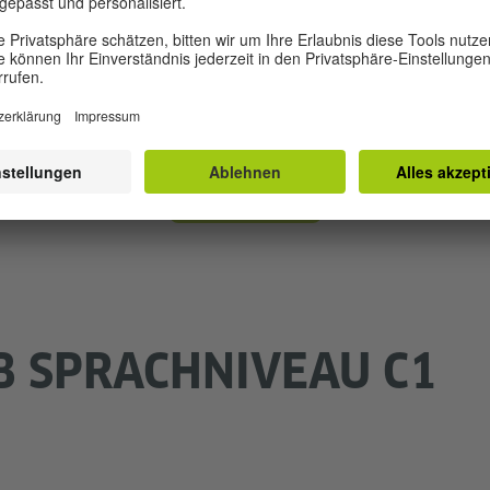
Mehr Bücher ab B2
B SPRACHNIVEAU C1