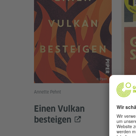
© Piper
Annette Pehnt
Katerin
Einen Vulkan
Gol
besteigen