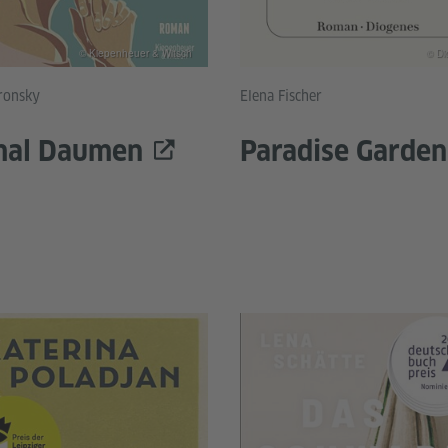
© Kiepenheuer & Witsch
© Di
ronsky
Elena Fischer
mal Daumen
Paradise Garden