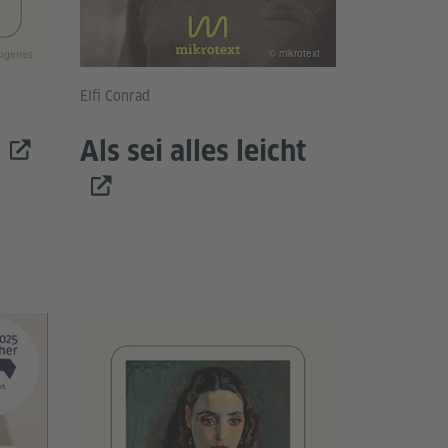
ogenes
© mikrotext
Elfi Conrad
Als sei alles leicht