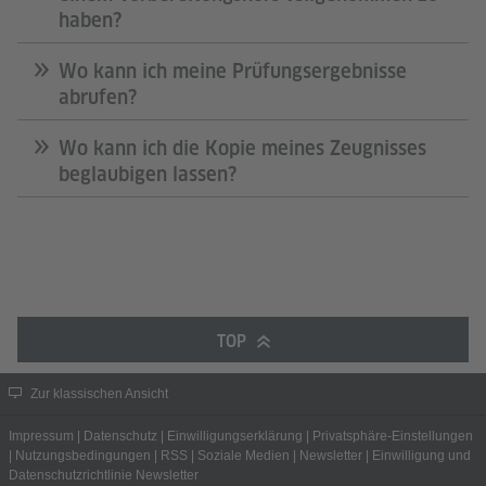
haben?
Wo kann ich meine Prüfungsergebnisse
abrufen?
Wo kann ich die Kopie meines Zeugnisses
beglaubigen lassen?
TOP
Zur klassischen Ansicht
Impressum
|
Datenschutz
|
Einwilligungserklärung
|
Privatsphäre-Einstellungen
|
Nutzungsbedingungen
|
RSS
|
Soziale Medien
|
Newsletter
|
Einwilligung und
Datenschutzrichtlinie Newsletter