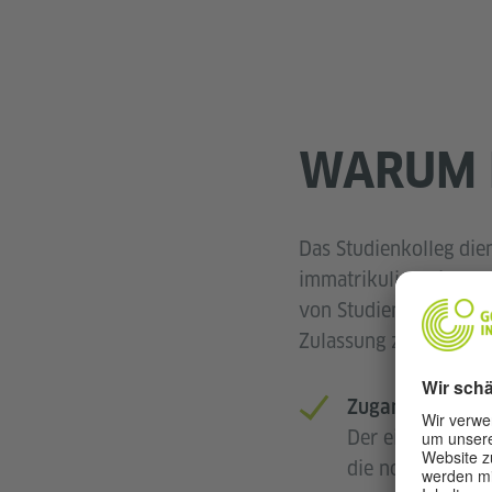
WARUM 
Das Studienkolleg dien
immatrikuliert sind u
von Studienplätzen sp
Zulassung zum Studiu
Zugang zum Stu
Der einzige Weg 
die noch kein S