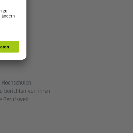
n Hochschulen
d berichten von ihren
e Berufswelt.