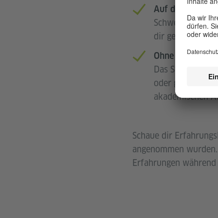
Auf dein Ziel fo
Schwerpunktkurss
dir gewünschten 
Ohne Alters- o
Das Studienkolle
oder gewünschte
akademischen Ab
Schaue dir Erfahrungs
angenommen wurden. S
Erfahrungen während d