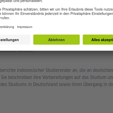
kussiert
pezifische Inhalte, die bereits auf den von
Studienbereich ausgerichtet sind.
der Studienfachbeschränkungen
g steht allen offen, unabhängig vom Alter
n Studienfach, solange es sich um den ersten
schluss handelt.
berichte indonesischer Studierender an, die an deutsche
ie beschreiben ihre Vorbereitungen auf das Studium un
es Studiums in Deutschland sowie ihren Übergang in di