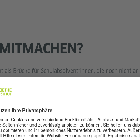
MITMACHEN?
t als Brücke für Schulabsolvent*innen, die noch nicht an
nd in Deutschland studieren möchten. Universitäten reser
eziell für Absolvent*innen des Studienkollegs, wodurch 
m verbessert werden.
dium in Deutschland
für Ausländer*innen ohne deutsches Abitur,
tudium in ihrem Land begonnen haben.