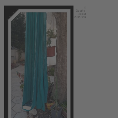
©
Goethe-
Institut
Jordanien