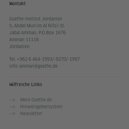
Service- und Informationsbereich
Kontakt
Goethe-Institut Jordanien
5, Abdel Mun'im Al Rifa'i St.
Jabal Amman, P.O.Box 1676
Amman 11118
Jordanien
Tel.
+962 6 464-1993/-9270/-1997
info-amman@goethe.de
Hilfreiche Links
Mein Goethe.de
Hinweisgebersystem
Newsletter