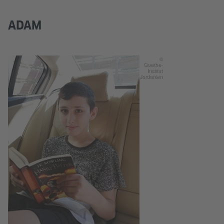
ADAM
©
Goethe-
Institut
Jordanien