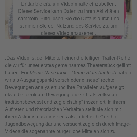
Drittanbieters, um Videoinhalte einzubetten.
Dieser Service kann Daten zu Ihren Aktivitäten
sammeln. Bitte lesen Sie die Details durch und
stimmen Sie der Nutzung des Service zu, um
dieses Video anzusehen.
我的鼻子轉著– 貼近你的星球 - 第二區
，來自
費德利克
的
Vimeo
.
Mehr Informationen
„Das Video ist der Mittelteil einer dreiteiligen Trailer-Reihe,
die wir für unser erstes gemeinsames Theaterstück gefilmt
Akzeptieren
haben. Für
Meine Nase läuft – Deine Stars hautnah
haben
wir als Ausgangspunkt verschiedene „neue“ rechte
Bewegungen analysiert und ihre Parallelen aufgezeigt:
etwa die Identitäre Bewegung, die sich als volksnah,
traditionsbewusst und zugleich „hip“ inszeniert. In ihrem
Auftreten und rhetorischen Verhalten stellt sie sich mit
ihrem Aktionismus einerseits als „rebellische“ rechte
Jugendbewegung dar und versucht zugleich durch Image-
Videos die sogenannte bürgerliche Mitte an sich zu