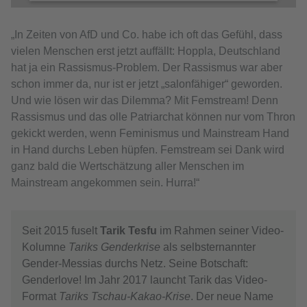
Mehr Informationen
„In Zeiten von AfD und Co. habe ich oft das Gefühl, dass
vielen Menschen erst jetzt auffällt: Hoppla, Deutschland
hat ja ein Rassismus-Problem. Der Rassismus war aber
Akzeptieren
schon immer da, nur ist er jetzt „salonfähiger“ geworden.
Und wie lösen wir das Dilemma? Mit Femstream! Denn
Rassismus und das olle Patriarchat können nur vom Thron
gekickt werden, wenn Feminismus und Mainstream Hand
in Hand durchs Leben hüpfen. Femstream sei Dank wird
ganz bald die Wertschätzung aller Menschen im
Mainstream angekommen sein. Hurra!“
Seit 2015 fuselt
Tarik Tesfu
im Rahmen seiner Video-
Kolumne
Tariks Genderkrise
als selbsternannter
Gender-Messias durchs Netz. Seine Botschaft:
Genderlove! Im Jahr 2017 launcht Tarik das Video-
Format
Tariks Tschau-Kakao-Krise
. Der neue Name