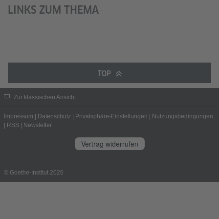
LINKS ZUM THEMA
TOP
Zur klassischen Ansicht
Impressum
|
Datenschutz
|
Privatsphäre-Einstellungen
|
Nutzungsbedingungen
|
RSS
|
Newsletter
Vertrag widerrufen
© Goethe-Institut 2026