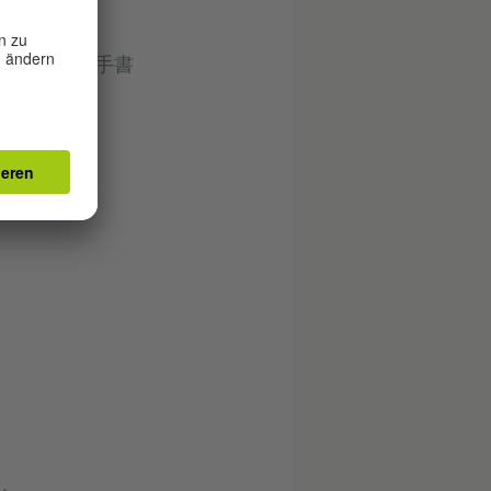
トルを記載。手書
）