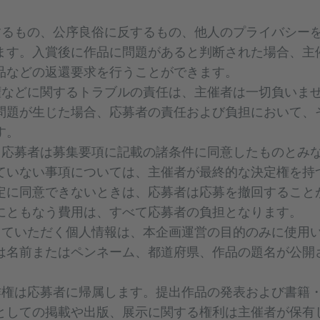
するもの、公序良俗に反するもの、他人のプライバシー
ます。入賞後に作品に問題があると判断された場合、主
品などの返還要求を行うことができます。
権などに関するトラブルの責任は、主催者は一切負いま
問題が生じた場合、応募者の責任および負担において、
す。
、応募者は募集要項に記載の諸条件に同意したものとみ
ていない事項については、主催者が最終的な決定権を持
定に同意できないときは、応募者は応募を撤回すること
にともなう費用は、すべて応募者の負担となります。
していただく個人情報は、本企画運営の目的のみに使用
は名前またはペンネーム、都道府県、作品の題名が公開
作権は応募者に帰属します。提出作品の発表および書籍
としての掲載や出版、展示に関する権利は主催者が保有