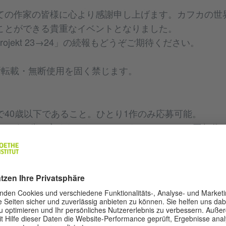
ての作家の皆様に心より感謝申し上げます。カフカの世
ことができる貴重なイベントとなりました。
 Projekt 23→24」の続報もどうぞご期待ください。
断転載・無断使用を固く禁じます。
で40歳以下であること。ひとり1作のみ応募可能。
フカが40歳で亡くなったことにちなみ、カフカと同年代
。
も応募は可能です。ただし応募にあたっては、保護者（
募要項をお読みいただき、保護者の同意を得たうえでご
て：
カやその作品にインスピレーションを受けた商業媒体未