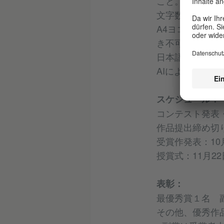
こと。
文字数、書式：600
A4ヨコに縦書き
き不可。
日本語で書かれ
AIによる作品は
スケジュール：
コンテスト発表・
作品提出締め切り
受賞作発表：1
授賞式：11月2
表彰：
最優秀賞１名 
その他、優秀作