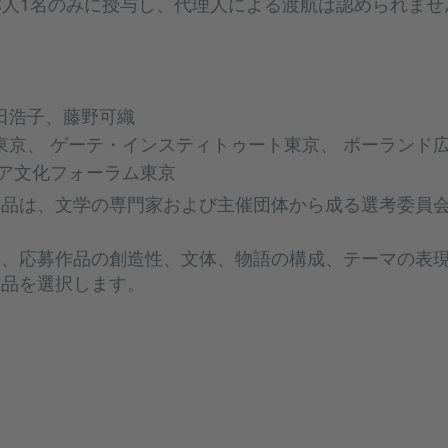
本人1名のみに授与し、代理人による渡航は認められませ
田浩子、藤野可織
東京、 ゲーテ・インスティトゥート東京、 ポーランド
リア文化フォーラム東京
作品は、文学の専門家および主催団体から成る選考委員
は、応募作品の創造性、文体、物語の構成、テーマの表
作品を選択します。