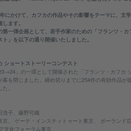
024年にかけて、カフカの作品やその影響をテーマに、文
催します。
の第一弾企画として、若手作家のための「
フランツ・カ
スト
」を以下の通り開催いたしました。
カ ショートストーリーコンテスト
ojekt 23→24」の一環として開催された「フランツ・カフ
が幕を閉じました。締め切りまでに254作の有効作品が
した。
田浩子、藤野可織
東京、 ゲーテ・インスティトゥート東京、 ポーランド
リア文化フォーラム東京