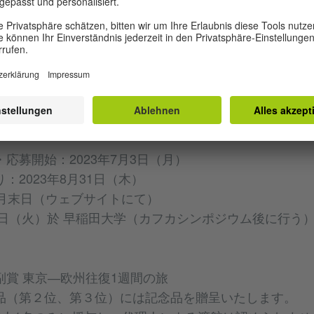
0字以内（Microsoft Word形式で提出）
。1ページに40文字×40行で、本文の1行目に作品タイ
たオリジナルのフィクション作品であること。
認められない。
応募開始：2023年7月3日（月）
：2023年8月31日（木）
0月末日（ウェブサイトにて）
2日（火）於 早稲田大学（カフカシンポジウム後に行う
副賞 東京―欧州往復1週間の旅
品（第２位、第３位）には記念品を贈呈いたします。