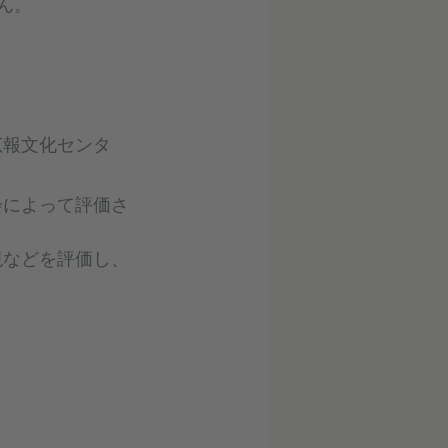
ん。
広報文化センタ
会によって評価さ
現などを評価し、