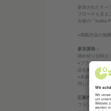
参加されたすべ
プローチを見る
今後の「Kafka
※掲載作品の無
参加資格：
締め切り日時点
※フランツ・カ
品を募集します
※未成年の方で
同じ）にも本応
応募作品につい
フランツ・カフ