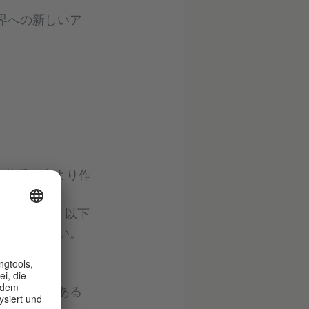
界への新しいア
の若手作家より作
法定代理人。以下
応募ください。
発表作品である