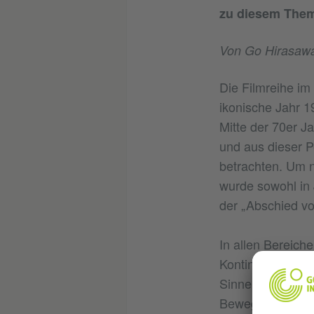
zu diesem Thema
Von Go Hirasaw
Die Filmreihe im
ikonische Jahr 
Mitte der 70er Ja
und aus dieser P
betrachten. Um 
wurde sowohl in
der „Abschied vo
In allen Bereiche
Kontinuitäten zw
Sinne eines radi
Bewegung das be