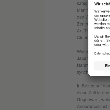
kategorisch ab.
Manifest, den Ne
den Wiener Akti
Zentrum, den Fil
Art Theater Guil
Cinema“ mit den 
Wenn man diese 
Japan zusammen 
Rahmen direkter 
synchronen Chara
In Bezug auf da
diese Zeit in de
Gegenwart, welch
Andererseits ist