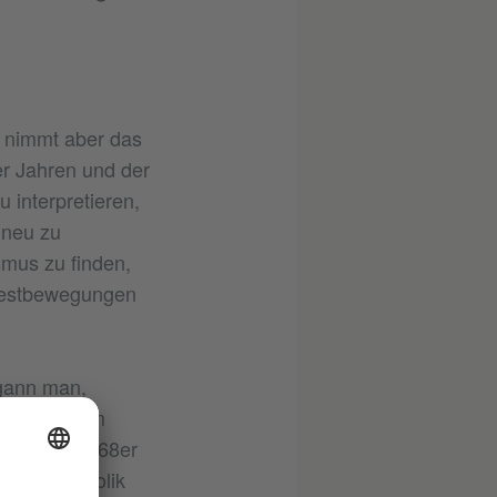
, nimmt aber das
r Jahren und der
 interpretieren,
 neu zu
mus zu finden,
otestbewegungen
egann man,
ßzulegen. Im
eter der 1968er
seine Symbolik