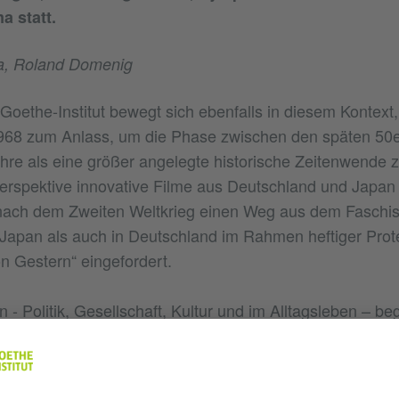
 statt.
a, Roland Domenig
 Goethe-Institut bewegt sich ebenfalls in diesem Kontext
1968 zum Anlass, um die Phase zwischen den späten 50e
hre als eine größer angelegte historische Zeitenwende zu
erspektive innovative Filme aus Deutschland und Japan
nach dem Zweiten Weltkrieg einen Weg aus dem Faschis
 Japan als auch in Deutschland im Rahmen heftiger Pr
n Gestern“ eingefordert.
n - Politik, Gesellschaft, Kultur und im Alltagsleben – b
ischen der Zeit vor und nach dem Zweiten Weltkrieg blo
kalen Abschieds von diesem Kontinuum lehnten die Vertr
stehende politische und gesellschaftliche System und 