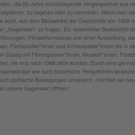
iden, die 50 Jahre zurückliegende Vergangenheit aus ein
nalysieren, zu bejahen oder zu verneinen. Wenn man da
ies auch, aus dem Blickwinkel der Geschichte von 1968 n
er „Gegenwart“ zu fragen. Ein essentieller Bestandteil d
rführungen, Filmperformances und einer Ausstellung, da
nen, Filmkünstler*innen und Schauspieler*innen die in d
den Dialog mit Filmregisseur*innen, Musiker*innen, Fors
eten, die erst nach 1968 aktiv wurden. Durch eine genre
gegenwärtige wie auch historische Perspektiven einbezi
 auch politische Bewegungen umspannt, möchten wir neue
nd unsere Gegenwart öffnen.“