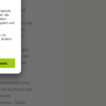
hausener
 in Österreich
ami Film im
ependents und die
nes „Expanded
 Raum hinein.
n Raum und aus
e, die über den
 Blick für den
 Nachdenken über
 ist es immer die
formt.
ehreren. Daher