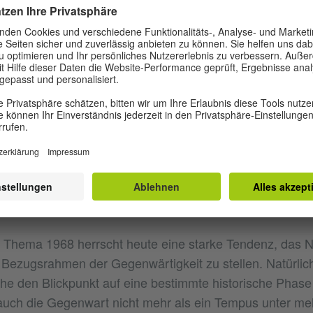
 Diese neue Bewegung brachte in Deutschland das Ober
uen Deutschen Film und den feministischen Film hervor,
onismus, in Japan die New Wave mit Shochiku und Iwan
m Study Club der Nihon University, Fluxus, die Film Ind
d. Weiterhin experimentierten Filmemacher im Sinne ei
Möglichkeiten der Erweiterung der Filmleinwand in den
Arbeiten aus Deutschland bzw. dem deutschsprachige
sieht, entdeckt man Gemeinsamkeiten und Unterschied
Beziehungen und Einflüsse hinausgehen. Das öffnet den
kter weltweiter Entwicklungen.
s Thema 1968 herrscht heute eine starke Tendenz, das
n Bezugsrahmen der Gegenwärtigkeit zu stellen. Natürlich
e den Blickpunkt auf eine bestimmte historische Phase 
 auch die Gegenwart nicht mehr als ein Tempus unter m