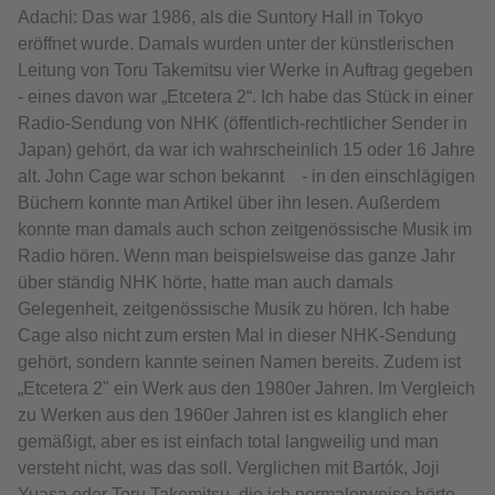
Adachi: Das war 1986, als die Suntory Hall in Tokyo
eröffnet wurde. Damals wurden unter der künstlerischen
Leitung von Toru Takemitsu vier Werke in Auftrag gegeben
- eines davon war „Etcetera 2“. Ich habe das Stück in einer
Radio-Sendung von NHK (öffentlich-rechtlicher Sender in
Japan) gehört, da war ich wahrscheinlich 15 oder 16 Jahre
alt. John Cage war schon bekannt - in den einschlägigen
Büchern konnte man Artikel über ihn lesen. Außerdem
konnte man damals auch schon zeitgenössische Musik im
Radio hören. Wenn man beispielsweise das ganze Jahr
über ständig NHK hörte, hatte man auch damals
Gelegenheit, zeitgenössische Musik zu hören. Ich habe
Cage also nicht zum ersten Mal in dieser NHK-Sendung
gehört, sondern kannte seinen Namen bereits. Zudem ist
„Etcetera 2" ein Werk aus den 1980er Jahren. Im Vergleich
zu Werken aus den 1960er Jahren ist es klanglich eher
gemäßigt, aber es ist einfach total langweilig und man
versteht nicht, was das soll. Verglichen mit Bartók, Joji
Yuasa oder Toru Takemitsu, die ich normalerweise hörte,