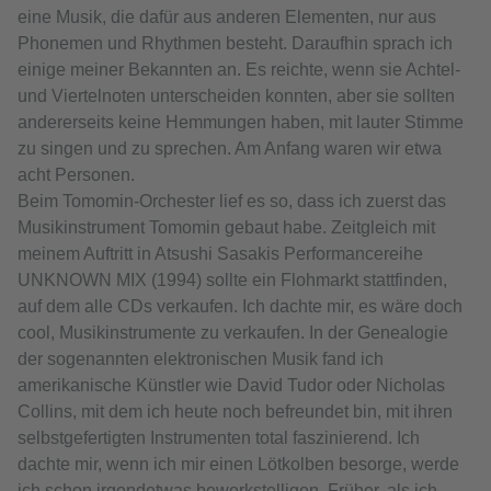
eine Musik, die dafür aus anderen Elementen, nur aus
Phonemen und Rhythmen besteht. Daraufhin sprach ich
einige meiner Bekannten an. Es reichte, wenn sie Achtel-
und Viertelnoten unterscheiden konnten, aber sie sollten
andererseits keine Hemmungen haben, mit lauter Stimme
zu singen und zu sprechen. Am Anfang waren wir etwa
acht Personen.
Beim Tomomin-Orchester lief es so, dass ich zuerst das
Musikinstrument Tomomin gebaut habe. Zeitgleich mit
meinem Auftritt in Atsushi Sasakis Performancereihe
UNKNOWN MIX (1994) sollte ein Flohmarkt stattfinden,
auf dem alle CDs verkaufen. Ich dachte mir, es wäre doch
cool, Musikinstrumente zu verkaufen. In der Genealogie
der sogenannten elektronischen Musik fand ich
amerikanische Künstler wie David Tudor oder Nicholas
Collins, mit dem ich heute noch befreundet bin, mit ihren
selbstgefertigten Instrumenten total faszinierend. Ich
dachte mir, wenn ich mir einen Lötkolben besorge, werde
ich schon irgendetwas bewerkstelligen. Früher, als ich