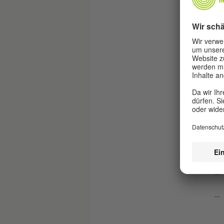
V
Da
Jug
Die
und
vom