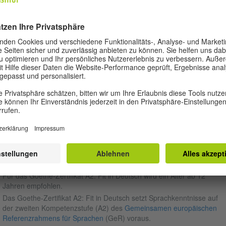
gemeinsam mit deinem
Gesprächspartner oder deiner
Dauer: 30 Minuten
Gesprächspartnerin.
Dauer: 15 Minuten
ORAUSSETZUNGEN
s
Goethe-Zertifikat A2: Fit in Deutsch
ist eine Deutschprüfung für
endliche im Alter von 12 bis 16 Jahren.
 Prüfungen des Goethe-Instituts stehen allen Interessierten zur Verfüg
 können unabhängig vom Erreichen eines Mindestalters und unabhän
 Besitz der deutschen Staatsangehörigkeit abgelegt werden.
Für das Goethe-Zertifikat A2: Fit in Deutsch wird ein Alter ab 12
Jahren empfohlen.
Das
Goethe-Zertifikat A2: Fit in Deutsch setzt Sprachkenntnisse auf
der zweiten Kompetenzstufe (A2) des
Gemeinsamen europäischen
Referenzrahmens für Sprachen
(GeR) voraus.