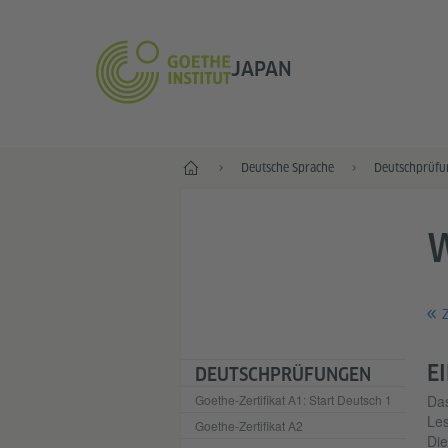
JAPAN
Start
Deutsche Sprache
Deutschprüfu
Z
E
DEUTSCHPRÜFUNGEN
Goethe-Zertifikat A1: Start Deutsch 1
Da
Les
Goethe-Zertifikat A2
Die