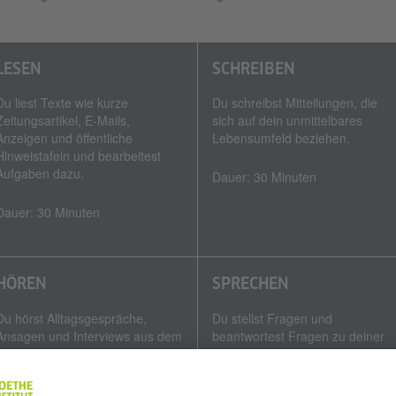
LESEN
SCHREIBEN
Du liest Texte wie kurze
Du schreibst Mitteilungen, die
Zeitungsartikel, E-Mails,
sich auf dein unmittelbares
Anzeigen und öffentliche
Lebensumfeld beziehen.
Hinweistafeln und bearbeitest
Aufgaben dazu.
Dauer: 30 Minuten
Dauer: 30 Minuten
HÖREN
SPRECHEN
Du hörst Alltagsgespräche,
Du stellst Fragen und
Ansagen und Interviews aus dem
beantwortest Fragen zu deiner
Radio, Nachrichten am Telefon
Person, du erzählst etwas über
und öffentliche Durchsagen
dein eigenes Leben und du
und bearbeitest dazu Aufgaben.
vereinbarst oder planst etwas