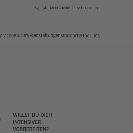
Mein Goethe.de
Deutsch
Kultur
Veranstaltungen
prache
Standorte
Über uns
WILLST DU DICH
n
INTENSIVER
VORBEREITEN?