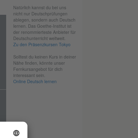
Natürlich kannst du bei uns
nicht nur Deutschprüfungen
ablegen, sondern auch Deutsch
lernen. Das Goethe-Institut ist
der renommierteste Anbieter für
Deutschunterricht weltweit.
Zu den Präsenzkursen Tokyo
Solltest du keinen Kurs in deiner
Nähe finden, könnte unser
Fernkursangebot für dich
interessant sein.
Online Deutsch lernen