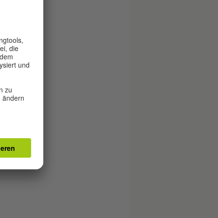
ung
gig