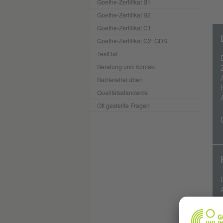
Goethe-Zertifikat B1
Goethe-Zertifikat B2
Goethe-Zertifikat C1
Goethe-Zertifikat C2: GDS
TestDaF
Beratung und Kontakt
Barrierefrei üben
Qualitätsstandards
Oft gestellte Fragen