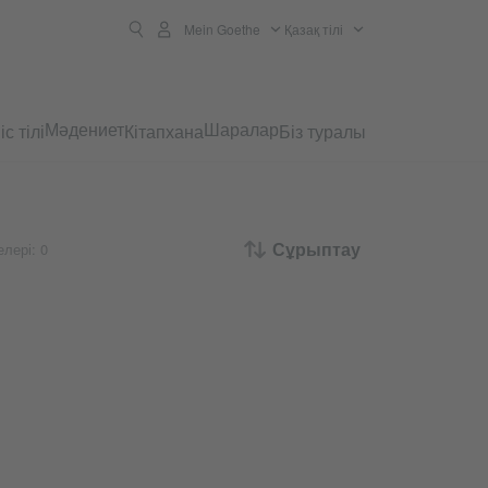
Mein Goethe
Қазақ тілі
Мәдениет
Шаралар
с тілі
Кітапхана
Біз туралы
Сұрыптау
лері: 0