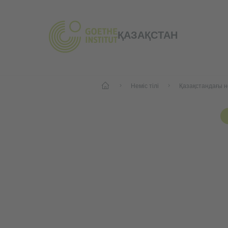
ҚАЗАҚСТАН
Бастапқы
Неміс тілі