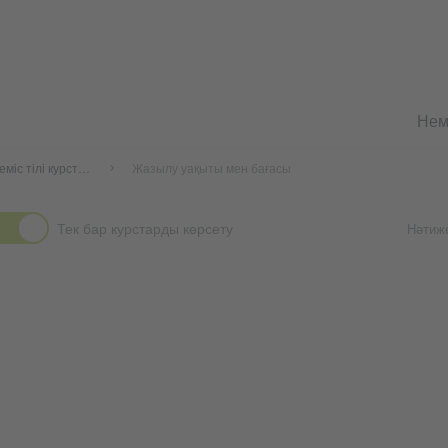
Немі
Қазақстандағы неміс тілі курстары
Жазылу уақыты мен бағасы
Тек бар курстарды көрсету
Нәтиже