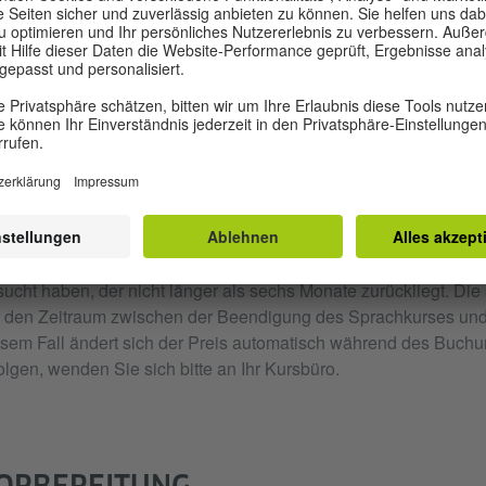
zu einer aktuellen Frage erläutern und die Vor- und Nachteile 
angeben können.
Erwachsene
Jugendliche
Kurs/ Prüfung umsatzsteuerbefreit nach Art. 10 (1) des deuts
 Der angezeigte günstigere Preis gilt, wenn Sie bereits einen D
ucht haben, der nicht länger als sechs Monate zurückliegt. Di
f den Zeitraum zwischen der Beendigung des Sprachkurses und
sem Fall ändert sich der Preis automatisch während des Buchun
olgen, wenden Sie sich bitte an Ihr Kursbüro.
ORBEREITUNG