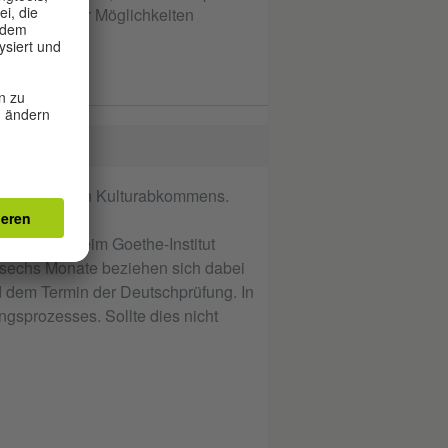
verschiedener Möglichkeiten
ch-mongolischen Kulturabkommens.
eutschkurs beim Goethe-Institut
e sechs Monate beziehen sich dabei
 dem Termin der Deutschprüfung. In
gsprozesses. Sollte dies nicht