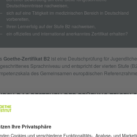
Deutschkenntnisse nachweisen,
sich auf eine Tätigkeit im medizinischen Bereich in Deutschland
vorbereiten,
Ihren Lernerfolg auf der Stufe B2 nachweisen,
ein offizielles und international anerkanntes Zertifikat erhalten?
s
Goethe-Zertifikat B2
ist eine Deutschprüfung für Jugendliche
tgeschrittenes Sprachniveau und entspricht der vierten Stufe (B
mpetenzskala des Gemeinsamen europäischen Referenzrahmen
RCH DAS BESTEHEN DER PRÜFUNG ZEIGEN SIE,
die Hauptinhalte komplexer Texte zu konkreten und abstrakte
Spezialgebiet auch Fachdiskussionen verstehen können;
sich so spontan und fließend verständigen können, dass ein 
Muttersprachler*innen ohne größere Anstrengung auf beiden Sei
sich zu einem breiten Themenspektrum klar und detailliert au