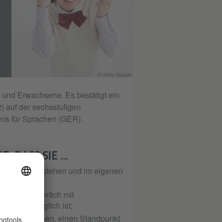
© Getty Images
 und Erwachsene. Es bestätigt ein
2) auf der sechsstufigen
s für Sprachen (GER).
 DASS SIE ...
n Themen verstehen und im eigenen
normales Gespräch mit
ten gut möglich ist;
sdrücken können, einen Standpunkt