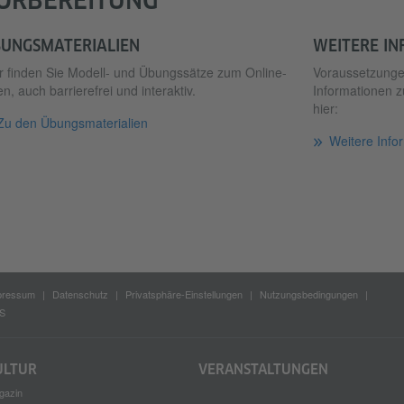
UNGSMATERIALIEN
WEITERE I
r finden Sie Modell- und Übungssätze zum Online-
Voraussetzungen
n, auch barrierefrei und interaktiv.
Informationen z
hier:
Zu den Übungsmaterialien
Weitere Info
pressum
Datenschutz
Privatsphäre-Einstellungen
Nutzungsbedingungen
S
ULTUR
VERANSTALTUNGEN
gazin