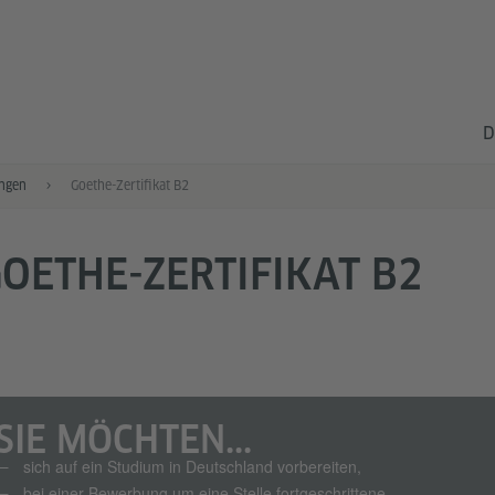
D
ngen
Goethe-Zertifikat B2
OETHE-ZERTIFIKAT B2
SIE MÖCHTEN...
sich auf ein Studium in Deutschland vorbereiten,
bei einer Bewerbung um eine Stelle fortgeschrittene