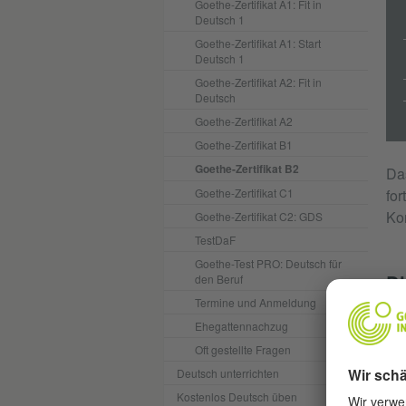
Goethe-Zertifikat A1: Fit in
Deutsch 1
Goethe-Zertifikat A1: Start
Deutsch 1
Goethe-Zertifikat A2: Fit in
Deutsch
Goethe-Zertifikat A2
Goethe-Zertifikat B1
Goethe-Zertifikat B2
Da
Goethe-Zertifikat C1
for
Ko
Goethe-Zertifikat C2: GDS
TestDaF
Goethe-Test PRO: Deutsch für
den Beruf
DU
Termine und Anmeldung
Ehegattennachzug
Oft gestellte Fragen
Deutsch unterrichten
Kostenlos Deutsch üben