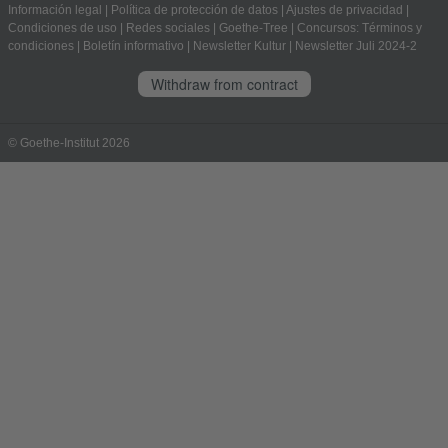
Información legal
|
Política de protección de datos
|
Ajustes de privacidad
|
Condiciones de uso
|
Redes sociales
|
Goethe-Tree
|
Concursos: Términos y
condiciones
|
Boletín informativo
|
Newsletter Kultur
|
Newsletter Juli 2024-2
Withdraw from contract
© Goethe-Institut 2026