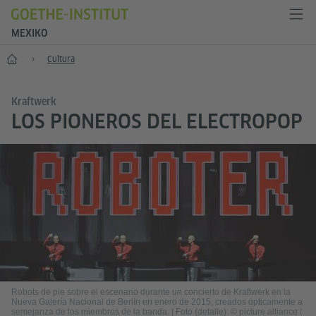
MEXIKO
Inicio
Cultura
Kraftwerk
LOS PIONEROS DEL ELECTROPOP
Robots de pie sobre el escenario durante un concierto de Kraftwerk en la
Nueva Galería Nacional de Berlín en enero de 2015, creados ópticamente a
semejanza de los miembros de la banda.
|
Foto (detalle): © picture alliance /