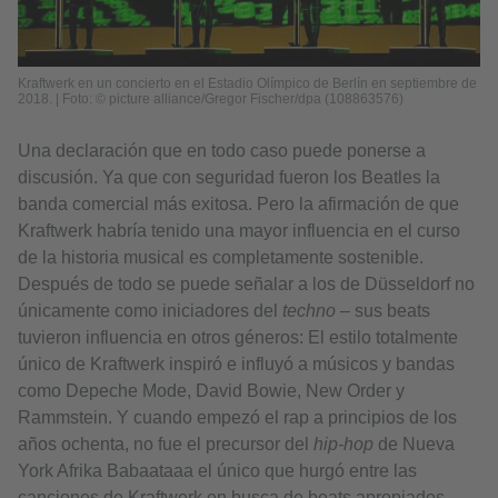
Kraftwerk en un concierto en el Estadio Olímpico de Berlín en septiembre de
2018. | Foto: © picture alliance/Gregor Fischer/dpa (108863576)
Una declaración que en todo caso puede ponerse a
discusión. Ya que con seguridad fueron los Beatles la
banda comercial más exitosa. Pero la afirmación de que
Kraftwerk habría tenido una mayor influencia en el curso
de la historia musical es completamente sostenible.
Después de todo se puede señalar a los de Düsseldorf no
únicamente como iniciadores del
techno
– sus beats
tuvieron influencia en otros géneros: El estilo totalmente
único de Kraftwerk inspiró e influyó a músicos y bandas
como Depeche Mode, David Bowie, New Order y
Rammstein. Y cuando empezó el rap a principios de los
años ochenta, no fue el precursor del
hip-hop
de Nueva
York Afrika Babaataaa el único que hurgó entre las
canciones de Kraftwerk en busca de beats apropiados