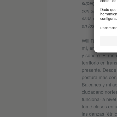
superponen y en
con un lugar espe
esas danzas? Eso
en los Balcanes.
Will Rawls: The 
mí, en el cuál co
y sonoro. El resu
territorio en tra
presente. Desde 
postura más cons
Balcanes y mi ac
ciudadano norte
funciona- a nivel
tomé clases en u
las danzas “étni