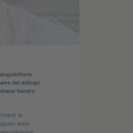
Tanzplattform
ales del diálogo
alemana Sandra
chland, la
isgusto entre
 preguntábamos