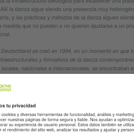
a la infraestructura ideológica para establecer una pla
Allí la danza sigue siendo una presencia muy heterogén
 arte, y las prácticas y métodos de la danza siguen sien
la medida que no pueden o no quieren ajustarse a un p
onal.
m Deutschland se creó en 1994, en un momento en que l
 infraestructurales y formativos de la danza contemporán
locales, nacionales e internacionales, se encontraban 
undamental. Desde entonces, se ha discutido exhaustiv
ivas a temas étnicos, de género y de nacionalidad com
discurso. Y todo ello sigue jugando hasta hoy un rol en el
inición de políticas institucionales para la invitación de ar
 proyectos. El carácter performativo y físico del cuerpo
diluye en una interacción a la vez dialogante y contradict
uales y colectivos. ¿Cómo podemos comprender esos pr