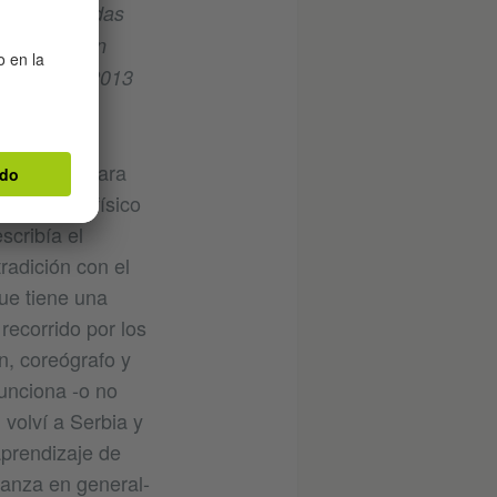
tán vinculadas
l cuál surgen
entaste el 2013
s Kuklis y para
ntercambio físico
scribía el
radición con el
que tiene una
recorrido por los
n, coreógrafo y
unciona -o no
 volví a Serbia y
aprendizaje de
danza en general-