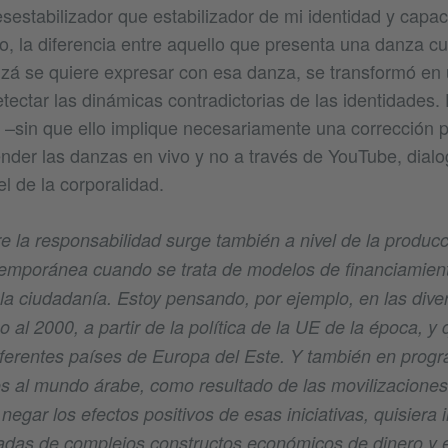
sestabilizador que estabilizador de mi identidad y capac
, la diferencia entre aquello que presenta una danza cul
izá se quiere expresar con esa danza, se transformó en 
tectar las dinámicas contradictorias de las identidades
 –sin que ello implique necesariamente una corrección po
ender las danzas en vivo y no a través de YouTube, dialo
vel de la corporalidad.
e la responsabilidad surge también a nivel de la producc
emporánea cuando se trata de modelos de financiamient
 la ciudadanía. Estoy pensando, por ejemplo, en las div
o al 2000, a partir de la política de la UE de la época, y
iferentes países de Europa del Este. Y también en pro
dos al mundo árabe, como resultado de las movilizaciones
negar los efectos positivos de esas iniciativas, quisiera 
das de complejos constructos económicos de dinero y e