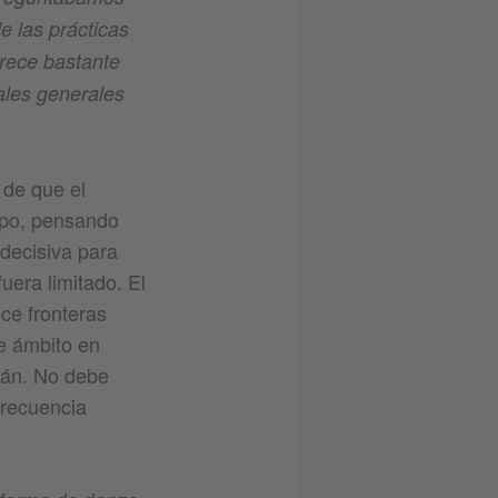
e las prácticas
rece bastante
ales generales
 de que el
mpo, pensando
 decisiva para
uera limitado. El
oce fronteras
e ámbito en
mán. No debe
frecuencia