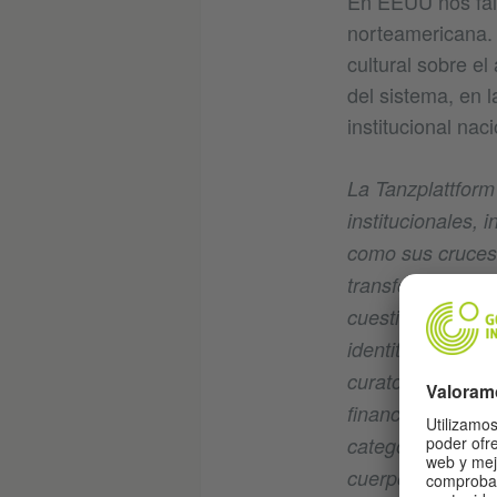
En EEUU nos falt
norteamericana. 
cultural sobre el
del sistema, en 
institucional naci
La Tanzplattfor
institucionales,
como sus cruces 
transformación f
cuestiones relat
identitarios del 
curatorías, la def
financiamiento de
categorías y las 
cuerpos individ