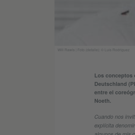
Will Rawls | Foto (detalle): © Luis Rodriguez
Los conceptos d
Deutschland (Pl
entre el coreóg
Noeth.
Cuando nos invit
explícita denomi
algunos de mis c