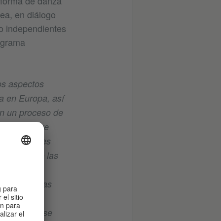
taforma de danza
ea, en diálogo
do independientes
rograma
os aspectos
ea en Europa, así
en un proceso de
amente sobre
o componentes
 contexto de las
tistas y el
 perturba esas
oria entre
ocesos que se