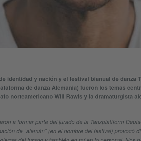
e identidad y nación y el festival bianual de danza 
ataforma de danza Alemania) fueron los temas centr
rafo norteamericano Will Rawls y la dramaturgista 
aron a formar parte del jurado de la Tanzplattform Deuts
nación de “alemán” (en el nombre del festival) provocó d
olegas del jurado y también en mí en lo personal. Nos