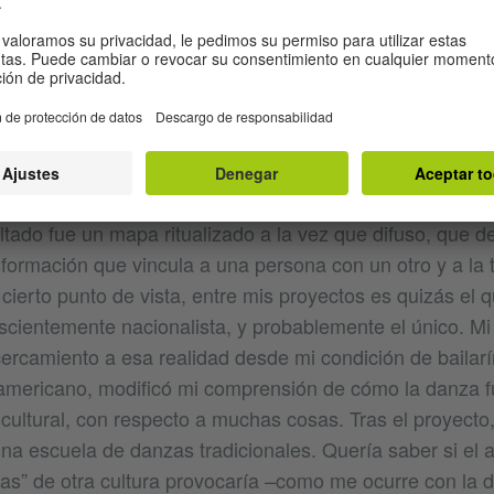
tretejen, si presentamos o presenciamos danzas que es
cífico, pero no “importamos” el contexto particular en e
 me recuerda el proyecto “The Planet Eaters” que pres
Planet Eaters es un dúo que yo creé para el músico Chri
reografié ritmos y lenguaje corporal a partir de nuestro i
ltado fue un mapa ritualizado a la vez que difuso, que de
nsformación que vincula a una persona con un otro y a la t
cierto punto de vista, entre mis proyectos es quizás el 
cientemente nacionalista, y probablemente el único. Mi 
ercamiento a esa realidad desde mi condición de bailarí
americano, modificó mi comprensión de cómo la danza f
 cultural, con respecto a muchas cosas. Tras el proyecto,
na escuela de danzas tradicionales. Quería saber si el 
cas” de otra cultura provocaría –como me ocurre con la 