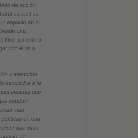
idad de acción.
tural específica
un espacio en el
. Desde una
lítica- pareciera
gar con ellas a
ión y ejecución
o asociados a la
ersas oleadas que
 que estaban
gramas más
 políticas en esa
indicar que ellas
spacio, de