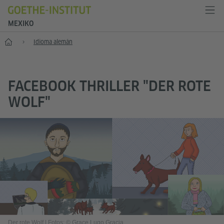
MEXIKO
Inicio
Idioma alemán
FACEBOOK THRILLER "DER ROTE
WOLF"
Der rote Wolf
|
Fotos: © Grace Lugo Gracia