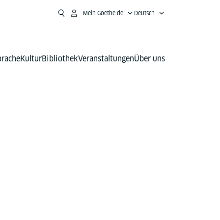
Mein Goethe.de
Deutsch
prache
Kultur
Bibliothek
Veranstaltungen
Über uns