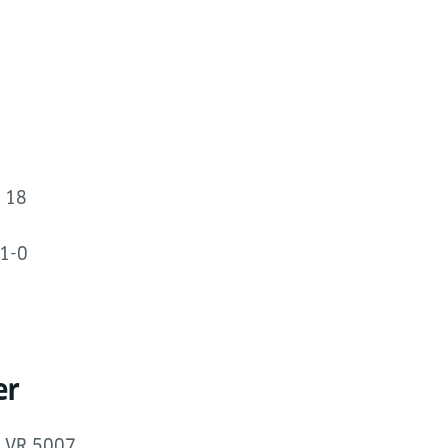
g 18
21-0
er
, VR 5007