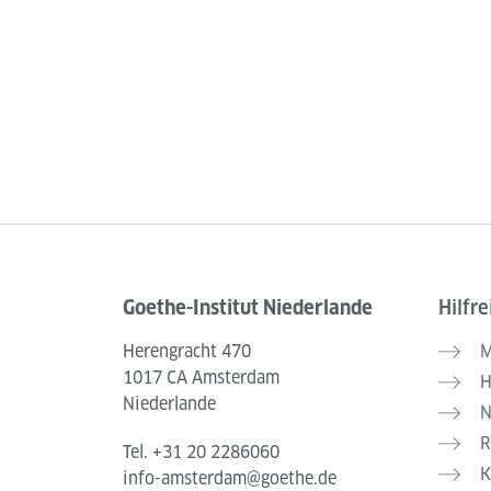
Goethe-Institut Niederlande
Hilfre
Service- und Informationsbereich
Herengracht 470
M
1017 CA Amsterdam
H
Niederlande
N
R
Tel.
+31 20 2286060
K
info-amsterdam@goethe.de