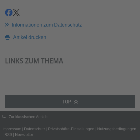
teilen
teilen
Informationen zum Datenschutz
Artikel drucken
LINKS ZUM THEMA
TOP
Zur klassischen Ansicht
Impressum
|
Datenschutz
|
Privatsphäre-Einstellungen
|
Nutzungsbedingungen
|
RSS
|
Newsletter